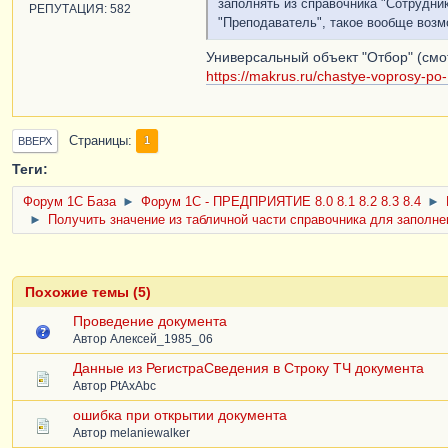
заполнять из справочника "Сотрудни
РЕПУТАЦИЯ: 582
"Преподаватель", такое вообще возм
Универсальный объект "Отбор" (смо
https://makrus.ru/chastye-voprosy-po
Страницы
1
ВВЕРХ
Теги:
Форум 1C База
►
Форум 1С - ПРЕДПРИЯТИЕ 8.0 8.1 8.2 8.3 8.4
►
►
Получить значение из табличной части справочника для заполне
Похожие темы (5)
Проведение документа
Автор
Алексей_1985_06
Данные из РегистраСведения в Строку ТЧ документа
Автор
PtAxAbc
ошибка при открытии документа
Автор
melaniewalker