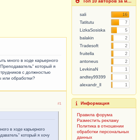
Топ 10 авторов за месяц
sali
16
Tatitutu
7
5
LizkaSosiska
balakin
2
Tradesoft
2
fruitella
2
ыть много в ходе карьерного
 "Преподаватель" который я
antoneus
2
отрудников с должностью
LevkinaN
1
ы или обработки?
1
andtey99399
alexandr_ll
1
#1
Информация
Правила форума
ного в ходе карьерного
Разместить рекламу
одаватель" который я хочу
Политика в отношении