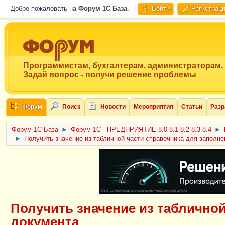
Добро пожаловать на
Форум 1C База
.
Войти
Регистрац
Программистам, бухгалтерам, администраторам,
Задай вопрос - получи решение проблемы
Форум
Поиск
Новости
Мероприятия
Статьи
Разр
Форум 1C База
►
Форум 1С - ПРЕДПРИЯТИЕ 8.0 8.1 8.2 8.3 8.4
►
►
Получить значение из табличной части справочника для заполне
ERID: CQH36pWzJqVJD4xVLsnhcU4hVPNjkBZe8KKxjJiYySyZAz
Получить значение из табличной
документа