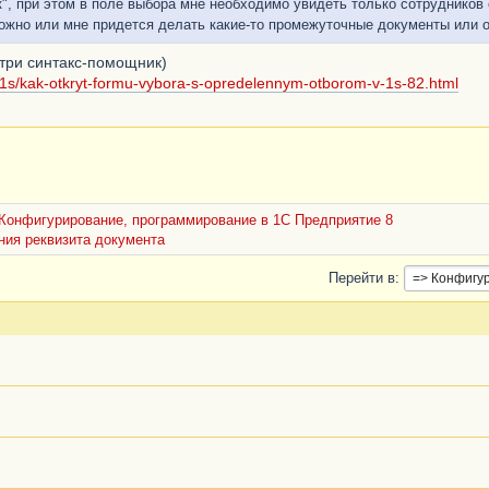
к", при этом в поле выбора мне необходимо увидеть только сотрудников
ожно или мне придется делать какие-то промежуточные документы или 
три синтакс-помощник)
-1s/kak-otkryt-formu-vybora-s-opredelennym-otborom-v-1s-82.html
Конфигурирование, программирование в 1С Предприятие 8
ния реквизита документа
Перейти в