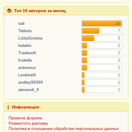
Топ 10 авторов за месяц
sali
16
Tatitutu
7
LizkaSosiska
5
balakin
2
Tradesoft
2
fruitella
2
antoneus
2
LevkinaN
1
andtey99399
1
alexandr_ll
1
Информация
Правила форума
Разместить рекламу
Политика в отношении обработки персональных данных