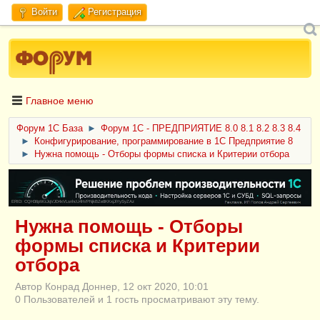
Войти
Регистрация
Главное меню
Форум 1C База
►
Форум 1С - ПРЕДПРИЯТИЕ 8.0 8.1 8.2 8.3 8.4
►
Конфигурирование, программирование в 1С Предприятие 8
►
Нужна помощь - Отборы формы списка и Критерии отбора
ERID: CQH36pWzJqVJD4xVLsnhcU4hVPNjkBZe8KKxjJiYySyZAz
Нужна помощь - Отборы
формы списка и Критерии
отбора
Автор Конрад Доннер, 12 окт 2020, 10:01
0 Пользователей и 1 гость просматривают эту тему.