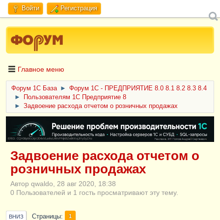
Войти
Регистрация
Главное меню
Форум 1C База
►
Форум 1С - ПРЕДПРИЯТИЕ 8.0 8.1 8.2 8.3 8.4
►
Пользователям 1С Предприятие 8
►
Задвоение расхода отчетом о розничных продажах
ERID: CQH36pWzJqVJD4xVLsnhcU4hVPNjkBZe8KKxjJiYySyZAz
Задвоение расхода отчетом о
розничных продажах
Автор qwaldo, 28 авг 2020, 18:38
0 Пользователей и 1 гость просматривают эту тему.
Страницы
1
ВНИЗ