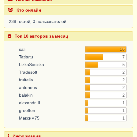
Кто онлайн
238 гостей, 0 пользователей
Топ 10 авторов за месяц
sali
16
Tatitutu
7
LizkaSosiska
5
Tradesoft
2
fruitella
2
antoneus
2
balakin
2
alexandr_ll
1
greeffon
1
Максим75
1
Информация