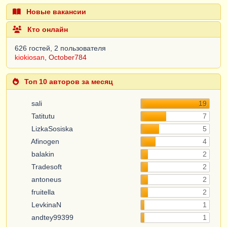
Новые вакансии
Кто онлайн
626 гостей, 2 пользователя
kiokiosan
,
October784
Топ 10 авторов за месяц
sali
19
Tatitutu
7
LizkaSosiska
5
Afinogen
4
balakin
2
Tradesoft
2
antoneus
2
fruitella
2
LevkinaN
1
andtey99399
1