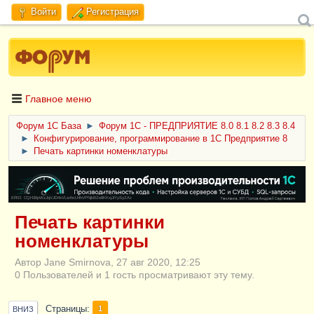
Войти
Регистрация
Главное меню
Форум 1C База
►
Форум 1С - ПРЕДПРИЯТИЕ 8.0 8.1 8.2 8.3 8.4
►
Конфигурирование, программирование в 1С Предприятие 8
►
Печать картинки номенклатуры
ERID: CQH36pWzJqVJD4xVLsnhcU4hVPNjkBZe8KKxjJiYySyZAz
Печать картинки
номенклатуры
Автор Jane Smirnova, 27 авг 2020, 12:25
0 Пользователей и 1 гость просматривают эту тему.
Страницы
1
ВНИЗ