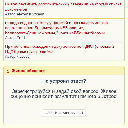
Вывод реквизита дополнительных сведений на форму списка
    |        ЛЕВОЕ СОЕДИНЕНИЕ (ВЫБРАТЬ

документов
    |            НалоговаяНакладная.Ссылка 
Автор
Alexey Khromov
КАК Ссылка,

    |            
передача данных между формой и новым документов
НалоговаяНакладная.ДокументОснование КАК 
использование ДанныеФормыВЗначение,
СсылкаНаСчет 

КопироватьДанныеФормы,ЗначениеВДанныеФормы
    |        ИЗ

Автор
Св Ч
    |            Документ.НалоговаяНакладная 
При попытке проведения документов по НДФЛ (справка 2
КАК НалоговаяНакладная ГДЕ 
НДФЛ ) вылезает ошибка:
НалоговаяНакладная.Проведен = ИСТИНА) КАК 
Автор
klaus38
НалогНакл

    |        ПО СчетНаОплатуПокупателю.Ссылка 
= НалогНакл.СсылкаНаСчет

Живое общение
    |        ЛЕВОЕ СОЕДИНЕНИЕ (ВЫБРАТЬ

    |            
Не устроил ответ?
ПриходныйКассовыйОрдер.Ссылка КАК Ссылка,

Зарегистрируйся и задай свой вопрос. Живое
    |            
общение приносит результат намного быстрее.
ПриходныйКассовыйОрдер.СсылкаНаСчет КАК 
СсылкаНаСчет

    |        ИЗ

    |            
ЗАРЕГИСТРИРОВАТЬСЯ
Документ.ПриходныйКассовыйОрдер КАК 
ПриходныйКассовыйОрдер ГДЕ 