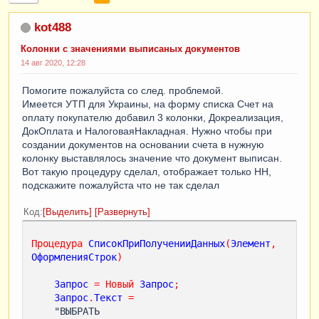
kot488
Колонки с значениями выписаных документов
14 авг 2020, 12:28
Помогите пожалуйста со след. проблемой.
Имеется УТП для Украины, на форму списка Счет на
оплату покупателю добавил 3 колонки, Докреализация,
ДокОплата и НалоговаяНакладная. Нужно чтобы при
создании документов на основании счета в нужную
колонку выставлялось значение что документ выписан.
Вот такую процедуру сделал, отображает только НН,
подскажите пожалуйста что не так сделал
Код
Выделить
Развернуть
Процедура
СписокПриПолученииДанных
(
Элемент
,
ОформленияСтрок
)
Запрос
=
Новый
Запрос
;
Запрос
.
Текст
=
    "ВЫБРАТЬ
