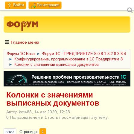
Войти
Регистрация
Главное меню
Форум 1C База
►
Форум 1С - ПРЕДПРИЯТИЕ 8.0 8.1 8.2 8.3 8.4
►
Конфигурирование, программирование в 1С Предприятие 8
►
Колонки с значениями выписаных документов
ERID: CQH36pWzJqVJD4xVLsnhcU4hVPNjkBZe8KKxjJiYySyZAz
Колонки с значениями
выписаных документов
Автор kot488, 14 авг 2020, 12:28
0 Пользователей и 1 гость просматривают эту тему.
Страницы
1
ВНИЗ