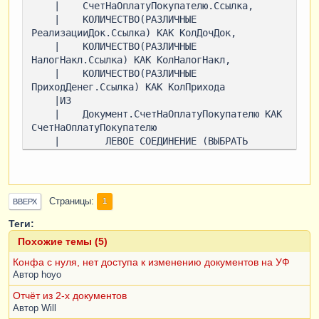
    |    СчетНаОплатуПокупателю.Ссылка,

    |    КОЛИЧЕСТВО(РАЗЛИЧНЫЕ 
РеализацииДок.Ссылка) КАК КолДочДок,

    |    КОЛИЧЕСТВО(РАЗЛИЧНЫЕ 
НалогНакл.Ссылка) КАК КолНалогНакл,

    |    КОЛИЧЕСТВО(РАЗЛИЧНЫЕ 
ПриходДенег.Ссылка) КАК КолПрихода

    |ИЗ

    |    Документ.СчетНаОплатуПокупателю КАК 
СчетНаОплатуПокупателю

    |        ЛЕВОЕ СОЕДИНЕНИЕ (ВЫБРАТЬ

    |            
РеализацияТоваровУслуг.Ссылка КАК Ссылка,

    |            
РеализацияТоваровУслуг.СсылкаНаСчет КАК 
Страницы
1
ВВЕРХ
СсылкаНаСчет

    |        ИЗ

Теги:
    |            
Похожие темы (5)
Документ.РеализацияТоваровУслуг КАК 
Конфа с нуля, нет доступа к изменению документов на УФ
РеализацияТоваровУслуг ГДЕ 
Автор
hoyo
РеализацияТоваровУслуг.Проведен = ИСТИНА ) 
КАК РеализацииДок

Отчёт из 2-х документов
    |        ПО СчетНаОплатуПокупателю.Ссылка 
Автор
Will
= РеализацииДок.СсылкаНаСчет
