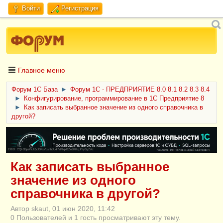
Войти
Регистрация
Главное меню
Форум 1C База
►
Форум 1С - ПРЕДПРИЯТИЕ 8.0 8.1 8.2 8.3 8.4
►
Конфигурирование, программирование в 1С Предприятие 8
►
Как записать выбранное значение из одного справочника в
другой?
ERID: CQH36pWzJqVJD4xVLsnhcU4hVPNjkBZe8KKxjJiYySyZAz
Как записать выбранное
значение из одного
справочника в другой?
Автор skaut, 01 июн 2020, 11:42
0 Пользователей и 1 гость просматривают эту тему.