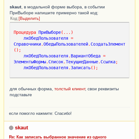
skaut
, в модальной форме выбора, в событии
ПриВыборе напишите примерно такой код:
Код
Выделить
Процедура
ПриВыборе
(...)
лкОбедПользователя
=
Справочники
.
ОбедыПользователей
.
СоздатьЭлемент
();
лкОбедПользователя
.
ВариантОбеда
=
ЭлементыФормы
.
Список
.
ТекущиеДанные
.
Ссылка
;
лкОбедПользователя
.
Записать
();
для обычных форма,
толстый клиент
, свои реквизиты
подставьте
если помогло нажмите: Спасибо!
skaut
Re: Как записать выбранное значение из одного