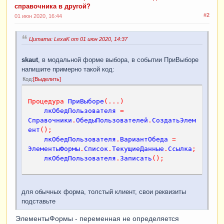
справочника в другой?
#2
01 июн 2020, 16:44
Цитата: LexaK от 01 июн 2020, 14:37
skaut
, в модальной форме выбора, в событии ПриВыборе
напишите примерно такой код:
Код
Выделить
Процедура
ПриВыборе
(...)
лкОбедПользователя
=
Справочники
.
ОбедыПользователей
.
СоздатьЭлем
ент
();
лкОбедПользователя
.
ВариантОбеда
=
ЭлементыФормы
.
Список
.
ТекущиеДанные
.
Ссылка
;
лкОбедПользователя
.
Записать
();
для обычных форма, толстый клиент, свои реквизиты
подставьте
ЭлементыФормы - переменная не определяется