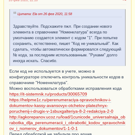
Цитата: Ela от 26 фев 2020, 11:58
Здравствуйте. Подскажите пжл. При создании нового
элемента в справочнике "Номенклатура" всегда по
умолчанию создается элемент с кодом "1". При попытке
сохранить, естественно, пишет "Код не уникальный". Как
сделать, чтобы автоматически формировался следующий
№ кода, за последним использованным. "Руками" долго
иногда искать. Спасибо.
Если код не используется в учете, можно в
конфигураторе отключить контроль уникальности кодов в
справочнике "Номенклатура".
Можно воспользоваться обработками исправления кода
https://it-sistemnik.ru/products/30065709
https://helpme1c.ru/perenumeraciya-spravochnikov-i-
dokumentov-kassy-avansovyx-otchetov-platezhnyx-
poruchenij-i-drugix-v-1sbuxgalteriya-8-2-redakciya-2-0
http://agkorepanov.ucoz.ru/load/1cunicode_universalnaja_ob
rabotka_dlja_perenumeracii_i_obrabotki_kodov_spravochnik
ov_i_nomerov_dokumentov/1-1-0-1
Перед обработкой не забудьте про архив.