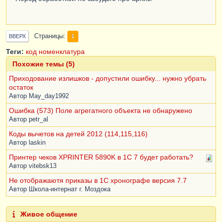
Страницы
1
ВВЕРХ
Теги:
код
номенклатура
Похожие темы (5)
Приходование излишков - допустили ошибку... нужно убрать
остаток
Автор
May_day1992
Ошибка (573) Поле агрегатного объекта не обнаружено
Автор
petr_al
Коды вычетов на детей 2012 (114,115,116)
Автор
laskin
Принтер чеков XPRINTER 5890K в 1С 7 будет работать?
Автор
vitebsk13
Не отображаютя приказы в 1С хронографе версия 7.7
Автор
Школа-интернат г. Моздока
Живое общение