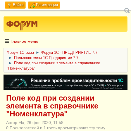
Войти
Регистрация
Главное меню
Форум 1C База
►
Форум 1С - ПРЕДПРИЯТИЕ 7.7
►
Пользователям 1С Предприятие 7.7
►
Поле код при создании элемента в справочнике
"Номенклатура"
ERID: CQH36pWzJqVJD4xVLsnhcU4hVPNjkBZe8KKxjJiYySyZAz
Поле код при создании
элемента в справочнике
"Номенклатура"
Автор Ela, 26 фев 2020, 11:58
0 Пользователей и 1 гость просматривают эту тему.