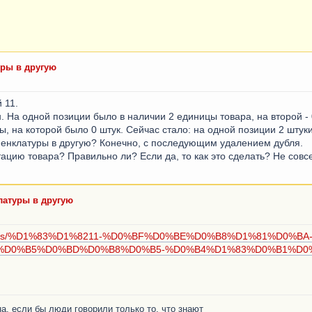
уры в другую
 11.
. На одной позиции было в наличии 2 единицы товара, на второй - 
 на которой было 0 штук. Сейчас стало: на одной позиции 2 штуки,
менклатуры в другую? Конечно, с последующим удалением дубля.
ацию товара? Правильно ли? Если да, то как это сделать? Не совс
латуры в другую
-articles/%D1%83%D1%8211-%D0%BF%D0%BE%D0%B8%D1%81%D0%BA
%D0%B5%D0%BD%D0%B8%D0%B5-%D0%B4%D1%83%D0%B1%D0
а, если бы люди говорили только то, что знают