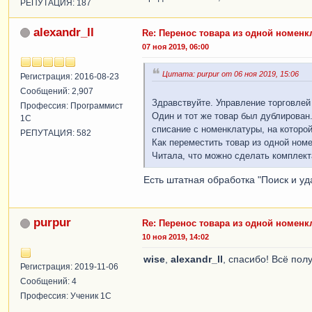
РЕПУТАЦИЯ: 187
alexandr_ll
Re: Перенос товара из одной номенк
07 ноя 2019, 06:00
Цитата: purpur от 06 ноя 2019, 15:06
Регистрация: 2016-08-23
Сообщений: 2,907
Здравствуйте. Управление торговлей 
Профессия: Программист
Один и тот же товар был дублирован.
1С
списание с номенклатуры, на которой 
РЕПУТАЦИЯ: 582
Как переместить товар из одной но
Читала, что можно сделать комплект
Есть штатная обработка "Поиск и у
purpur
Re: Перенос товара из одной номенк
10 ноя 2019, 14:02
wise
,
alexandr_ll
, спасибо! Всё пол
Регистрация: 2019-11-06
Сообщений: 4
Профессия: Ученик 1С