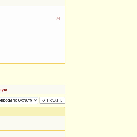
#4
угую