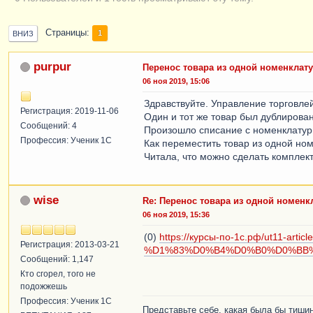
Страницы
1
ВНИЗ
purpur
Перенос товара из одной номенклат
06 ноя 2019, 15:06
Здравствуйте. Управление торговлей
Регистрация: 2019-11-06
Один и тот же товар был дублирован
Сообщений: 4
Произошло списание с номенклатуры,
Профессия: Ученик 1С
Как переместить товар из одной но
Читала, что можно сделать комплект
wise
Re: Перенос товара из одной номенк
06 ноя 2019, 15:36
(0)
https://курсы-по-1с.рф/ut11
Регистрация: 2013-03-21
%D1%83%D0%B4%D0%B0%D0%BB
Сообщений: 1,147
Кто сгорел, того не
подожжешь
Профессия: Ученик 1С
Представьте себе, какая была бы тишин