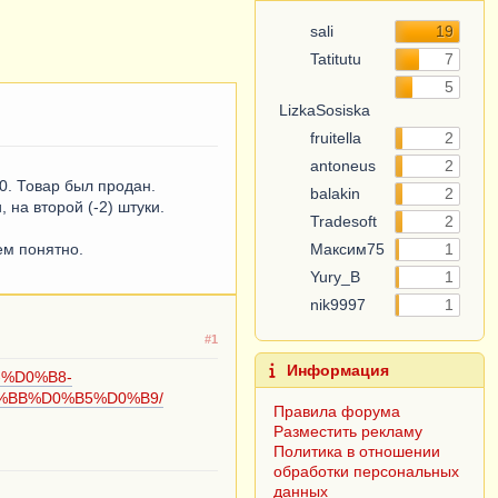
sali
19
Tatitutu
7
5
LizkaSosiska
fruitella
2
antoneus
2
0. Товар был продан.
balakin
2
 на второй (-2) штуки.
Tradesoft
2
ем понятно.
Максим75
1
Yury_B
1
nik9997
1
#1
Информация
-%D0%B8-
%BB%D0%B5%D0%B9/
Правила форума
Разместить рекламу
Политика в отношении
обработки персональных
данных