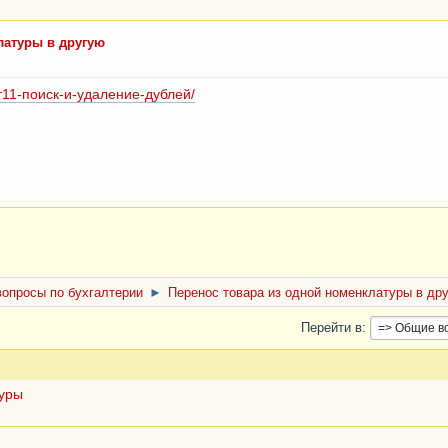
латуры в другую
/ут11-поиск-и-удаление-дублей/
опросы по бухгалтерии
►
Перенос товара из одной номенклатуры в др
Перейти в
туры