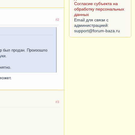
Согласие субъекта на
обработку персональных
данных
Email для связи с
#2
администрацией:
вар был продан. Произошло
уки.
нятно.
может.
#3