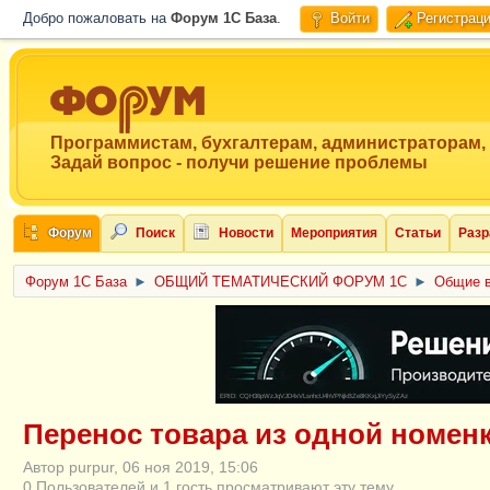
Добро пожаловать на
Форум 1C База
.
Войти
Регистрац
Программистам, бухгалтерам, администраторам,
Задай вопрос - получи решение проблемы
Форум
Поиск
Новости
Мероприятия
Статьи
Разр
Форум 1C База
►
ОБЩИЙ ТЕМАТИЧЕСКИЙ ФОРУМ 1С
►
Общие в
ERID: CQH36pWzJqVJD4xVLsnhcU4hVPNjkBZe8KKxjJiYySyZAz
Перенос товара из одной номен
Автор purpur, 06 ноя 2019, 15:06
0 Пользователей и 1 гость просматривают эту тему.