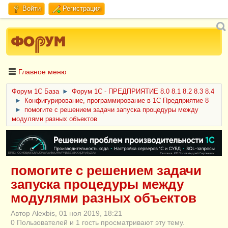
Войти
Регистрация
Главное меню
Форум 1C База
►
Форум 1С - ПРЕДПРИЯТИЕ 8.0 8.1 8.2 8.3 8.4
►
Конфигурирование, программирование в 1С Предприятие 8
►
помогите с решением задачи запуска процедуры между
модулями разных объектов
ERID: CQH36pWzJqVJD4xVLsnhcU4hVPNjkBZe8KKxjJiYySyZAz
помогите с решением задачи
запуска процедуры между
модулями разных объектов
Автор Alexbis, 01 ноя 2019, 18:21
0 Пользователей и 1 гость просматривают эту тему.