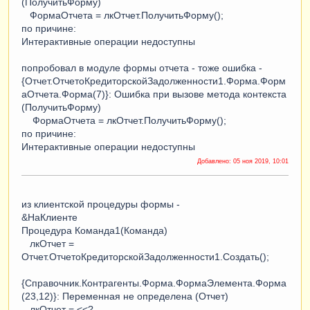
(ПолучитьФорму)
ФормаОтчета = лкОтчет.ПолучитьФорму();
по причине:
Интерактивные операции недоступны
попробовал в модуле формы отчета - тоже ошибка -
{Отчет.ОтчетоКредиторскойЗадолженности1.Форма.Форм
аОтчета.Форма(7)}: Ошибка при вызове метода контекста
(ПолучитьФорму)
ФормаОтчета = лкОтчет.ПолучитьФорму();
по причине:
Интерактивные операции недоступны
Добавлено:
05 ноя 2019, 10:01
из клиентской процедуры формы -
&НаКлиенте
Процедура Команда1(Команда)
лкОтчет =
Отчет.ОтчетоКредиторскойЗадолженности1.Создать();
{Справочник.Контрагенты.Форма.ФормаЭлемента.Форма
(23,12)}: Переменная не определена (Отчет)
лкОтчет = <<?