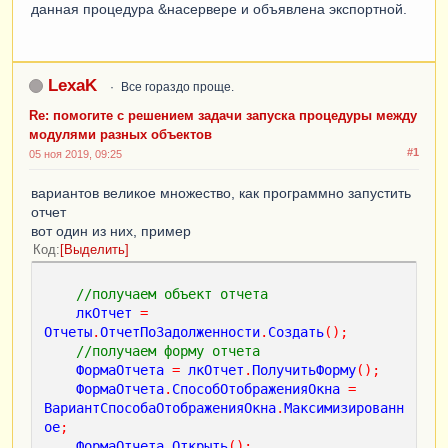
данная процедура &насервере и объявлена экспортной.
LexaK
Все гораздо проще.
Re: помогите с решением задачи запуска процедуры между
модулями разных объектов
#1
05 ноя 2019, 09:25
вариантов великое множество, как программно запустить
отчет
вот один из них, пример
Код
Выделить
//получаем объект отчета
лкОтчет
=
Отчеты
.
ОтчетПоЗадолженности
.
Создать
();
//получаем форму отчета
ФормаОтчета
=
лкОтчет
.
ПолучитьФорму
();
ФормаОтчета
.
СпособОтображенияОкна
=
ВариантСпособаОтображенияОкна
.
Максимизированн
ое
;
ФормаОтчета
.
Открыть
();