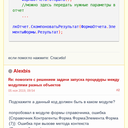
//можно здесь передать нужные параметры в 
отчет
...
лкОтчет
.
СкомпоноватьРезультат
(
ФормаОтчета
.
Эле
ментыФормы
.
Результат
);
если помогло нажмите: Спасибо!
Alexbis
Re: помогите с решением задачи запуска процедуры между
модулями разных объектов
#2
05 ноя 2019, 09:54
Подскажите а данный код должен быть в каком модуле?
попробовал в модуле формы справочника, ошибка
{Справочник.Контрагенты.Форма.ФормаЭлемента.Форма
(7)}: Ошибка при вызове метода контекста