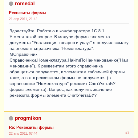
romedal
Реквезиты формы
21 апр 2011, 21:42
Здраствуйте. Работаю в конфигураторе 1С 8.1
У меня такой вопрос. В модуле формы элемента
документа "Реализация товаров и услуг" я получил ссылку
на элемент справочника "Номенклатура":
МСправочник =
Справочники.Номенклатура.НайтиПоНаименованию("Наи
менование"). К реквезитам этого справочника
обращаться получается, к элементам табличной формы
тоже, а вот к реквезитам формы не получается (в
справочнике "Номенклатура" реквезит СчетУчетаБУ
формы элемента). Вопрос, как получить значение
реквезита формы элемента СчетУчетаБУ?
progmikon
Re: Реквезиты формы
#1
22 апр 2011, 07:44