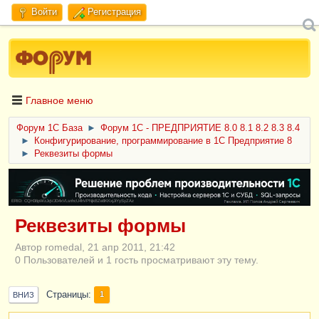
Войти
Регистрация
Главное меню
Форум 1C База
►
Форум 1С - ПРЕДПРИЯТИЕ 8.0 8.1 8.2 8.3 8.4
►
Конфигурирование, программирование в 1С Предприятие 8
►
Реквезиты формы
ERID: CQH36pWzJqVJD4xVLsnhcU4hVPNjkBZe8KKxjJiYySyZAz
Реквезиты формы
Автор romedal, 21 апр 2011, 21:42
0 Пользователей и 1 гость просматривают эту тему.
Страницы
1
ВНИЗ