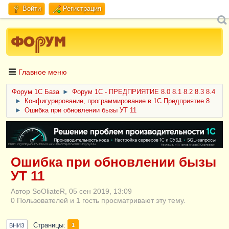
Войти
Регистрация
Главное меню
Форум 1C База
►
Форум 1С - ПРЕДПРИЯТИЕ 8.0 8.1 8.2 8.3 8.4
►
Конфигурирование, программирование в 1С Предприятие 8
►
Ошибка при обновлении бызы УТ 11
ERID: CQH36pWzJqVJD4xVLsnhcU4hVPNjkBZe8KKxjJiYySyZAz
Ошибка при обновлении бызы
УТ 11
Автор SoOliateR, 05 сен 2019, 13:09
0 Пользователей и 1 гость просматривают эту тему.
Страницы
1
ВНИЗ