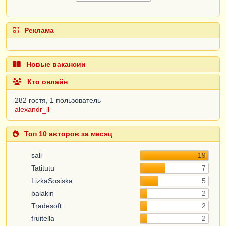
Реклама
Новые вакансии
Кто онлайн
282 гостя, 1 пользователь
alexandr_ll
Топ 10 авторов за месяц
sali
19
Tatitutu
7
LizkaSosiska
5
balakin
2
Tradesoft
2
fruitella
2