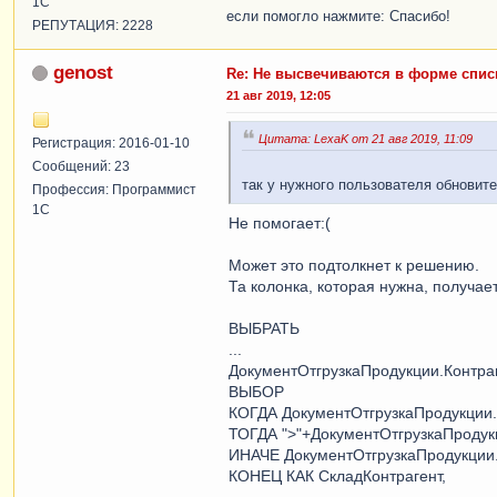
1С
если помогло нажмите: Спасибо!
РЕПУТАЦИЯ: 2228
genost
Re: Не высвечиваются в форме спис
21 авг 2019, 12:05
Цитата: LexaK от 21 авг 2019, 11:09
Регистрация: 2016-01-10
Сообщений: 23
так у нужного пользователя обновит
Профессия: Программист
1С
Не помогает:(
Может это подтолкнет к решению.
Та колонка, которая нужна, получа
ВЫБРАТЬ
...
ДокументОтгрузкаПродукции.Контраг
ВЫБОР
КОГДА ДокументОтгрузкаПродукци
ТОГДА ">"+ДокументОтгрузкаПроду
ИНАЧЕ ДокументОтгрузкаПродукции.
КОНЕЦ КАК СкладКонтрагент,