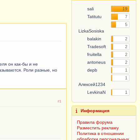
sali
19
Tatitutu
7
5
LizkaSosiska
balakin
2
Tradesoft
2
fruitella
2
antoneus
2
еля он как-бы и не
азываются. Роли разные, но
depb
1
1
Алексей1234
LevkinaN
1
#1
Информация
Правила форума
Разместить рекламу
Политика в отношении
обработки персональных