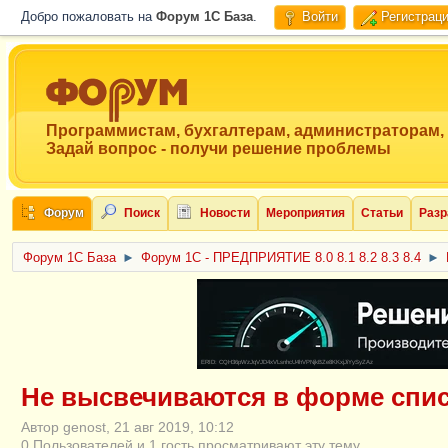
Добро пожаловать на
Форум 1C База
.
Войти
Регистрац
Программистам, бухгалтерам, администраторам,
Задай вопрос - получи решение проблемы
Форум
Поиск
Новости
Мероприятия
Статьи
Разр
Форум 1C База
►
Форум 1С - ПРЕДПРИЯТИЕ 8.0 8.1 8.2 8.3 8.4
►
ERID: CQH36pWzJqVJD4xVLsnhcU4hVPNjkBZe8KKxjJiYySyZAz
Не высвечиваются в форме спис
Автор genost, 21 авг 2019, 10:12
0 Пользователей и 1 гость просматривают эту тему.