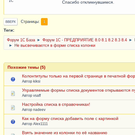
1С
Спасибо откликнувшимся.
Страницы
1
ВВЕРХ
Теги:
Форум 1C База
►
Форум 1С - ПРЕДПРИЯТИЕ 8.0 8.1 8.2 8.3 8.4
►
►
Не высвечиваются в форме списка колонки
Похожие темы (5)
Колонтитулы только на первой странице в печатной фо
Автор
kiksi
Управляемые формы списка документов открываются п
Автор
vsaff
Настройка списка в справочниках!
Автор
nadeev
Как на форму списка добавить поле с картинкой
Автор
Alex1111
Взять значение из колонки по её названию