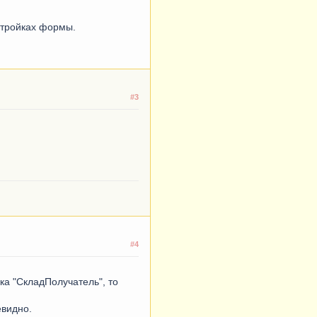
астройках формы.
#3
#4
ка "СкладПолучатель", то
евидно.