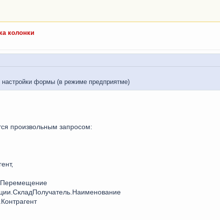
ка колонки
е настройки формы (в режиме предприятме)
ется произвольным запросом:
ент,
и.Перемещение
кции.СкладПолучатель.Наименование
Контрагент