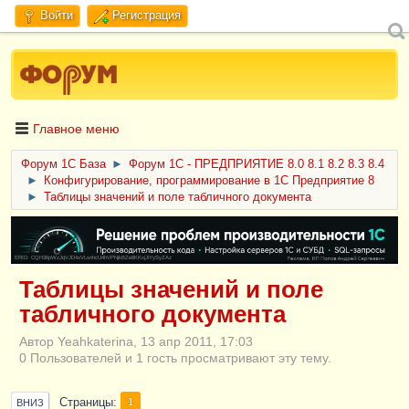
Войти
Регистрация
Главное меню
Форум 1C База
►
Форум 1С - ПРЕДПРИЯТИЕ 8.0 8.1 8.2 8.3 8.4
►
Конфигурирование, программирование в 1С Предприятие 8
►
Таблицы значений и поле табличного документа
ERID: CQH36pWzJqVJD4xVLsnhcU4hVPNjkBZe8KKxjJiYySyZAz
Таблицы значений и поле
табличного документа
Автор Yeahkaterina, 13 апр 2011, 17:03
0 Пользователей и 1 гость просматривают эту тему.
Страницы
1
ВНИЗ