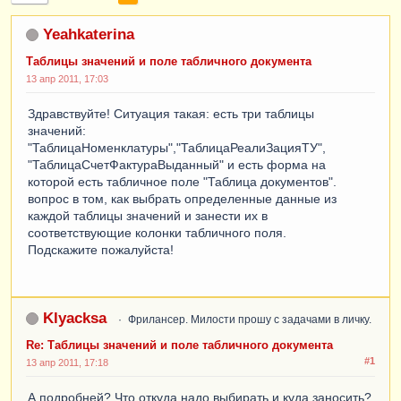
Yeahkaterina
Таблицы значений и поле табличного документа
13 апр 2011, 17:03
Здравствуйте! Ситуация такая: есть три таблицы
значений:
"ТаблицаНоменклатуры","ТаблицаРеалиЗацияТУ",
"ТаблицаСчетФактураВыданный" и есть форма на
которой есть табличное поле "Таблица документов".
вопрос в том, как выбрать определенные данные из
каждой таблицы значений и занести их в
соответствующие колонки табличного поля.
Подскажите пожалуйста!
Klyacksa
Фрилансер. Милости прошу с задачами в личку.
Re: Таблицы значений и поле табличного документа
#1
13 апр 2011, 17:18
А подробней? Что откуда надо выбирать и куда заносить?