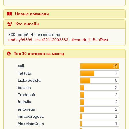
Новые вакансии
Кто онлайн
330 гостей, 4 пользователя
andtey99399
,
User22112002333
,
alexandr_ll
,
BuhRust
Топ 10 авторов за месяц
sali
19
Tatitutu
7
LizkaSosiska
5
balakin
2
Tradesoft
2
fruitella
2
antoneus
2
innatvorogova
1
AlexMainCoon
1