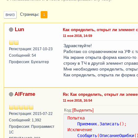
Страницы
1
ВНИЗ
Lun
Как определить, открыт ли элемент
11 ноя 2018, 14:59
Здравствуйте!
Регистрация: 2017-10-23
Работаю со справочником на УФ с т
Сообщений: 54
На экране открыта форма какого-то
Профессия: Бухгалтер
строку в ТЧ в другой элемент справ
Мне необходимо определить, открыт
Как определить, открыта ли форма 
AIFrame
Re: Как определить, открыт ли элем
11 ноя 2018, 16:54
Код
Выделить
Регистрация: 2015-07-22
Попытка
Сообщений: 1,392
Приемник
.
Записать
();
Профессия: Программист
Исключение
1С
Сообщить
(
ОписаниеОшибки
(