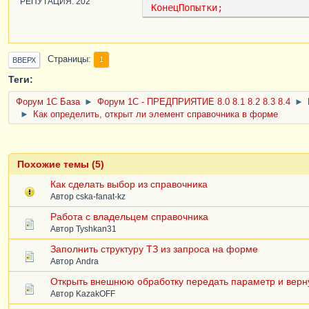
РЕПУТАЦИЯ: 202
КонецПопытки
;
Страницы
1
ВВЕРХ
Теги:
Форум 1C База
►
Форум 1С - ПРЕДПРИЯТИЕ 8.0 8.1 8.2 8.3 8.4
►
►
Как определить, открыт ли элемент справочника в форме
Похожие темы (5)
Как сделать выбор из справочника
Автор
cska-fanat-kz
Работа с владельцем справочника
Автор
Tyshkan31
Заполнить структуру ТЗ из запроса на форме
Автор
Andra
Открыть внешнюю обработку передать параметр и верн
Автор
KazakOFF