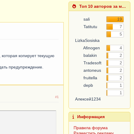
Топ 10 авторов за месяц
sali
19
Tatitutu
7
5
LizkaSosiska
Afinogen
4
balakin
2
, которая копирует текущую
Tradesoft
2
дать предупреждение.
antoneus
2
fruitella
2
depb
1
1
#1
Алексей1234
Информация
Правила форума
Разместить рекламу