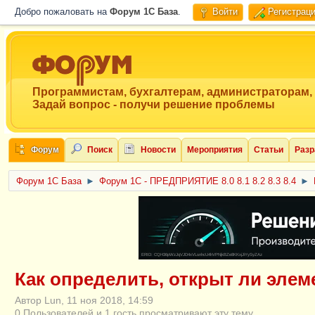
Добро пожаловать на
Форум 1C База
.
Войти
Регистрац
Программистам, бухгалтерам, администраторам,
Задай вопрос - получи решение проблемы
Форум
Поиск
Новости
Мероприятия
Статьи
Разр
Форум 1C База
►
Форум 1С - ПРЕДПРИЯТИЕ 8.0 8.1 8.2 8.3 8.4
►
ERID: CQH36pWzJqVJD4xVLsnhcU4hVPNjkBZe8KKxjJiYySyZAz
Как определить, открыт ли элем
Автор Lun, 11 ноя 2018, 14:59
0 Пользователей и 1 гость просматривают эту тему.