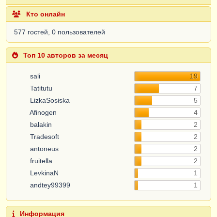
Кто онлайн
577 гостей, 0 пользователей
Топ 10 авторов за месяц
sali
19
Tatitutu
7
LizkaSosiska
5
Afinogen
4
balakin
2
Tradesoft
2
antoneus
2
fruitella
2
LevkinaN
1
andtey99399
1
Информация