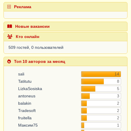
Реклама
Новые вакансии
Кто онлайн
509 гостей, 0 пользователей
Топ 10 авторов за месяц
sali
14
Tatitutu
8
LizkaSosiska
5
antoneus
3
balakin
2
Tradesoft
2
fruitella
2
Максим75
1