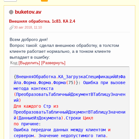
buketov.av
Внешняя обработка. 1с83. КА 2.4
30 авг 2018, 11:10
Всем доброго дня!
Вопрос такой: сделал внешнюю обработку, в толстом
клиенте работает нормально, а в тонком клиенте
выпадает в ошибку:
Код
Выделить
Развернуть
{
ВнешняяОбработка
.
КА_ЗагрузкаСпецификацийИзФа
йла
.
Форма
.
Форма
.
Форма
(
75
)
}: 
Ошибка
при
вызове
метода
контекста
(
ПреобразоватьТабличныйДокументВТаблицуЗначен
ий
)
Для
каждого
Стр
из
ПреобразоватьТабличныйДокументВТаблицуЗначени
й
(
ДанныеИзДокумента
).
Строки
Цикл
по
причине
Ошибка
передачи
данных
между
клиентом
и
сервером
.
Значение
недопустимого
типа
.