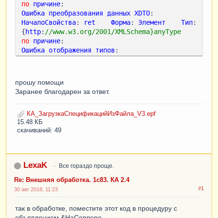
по
причине
Ошибка
преобразования
данных
XDTO
НачалоСвойства
: 
ret
Форма
: 
Элемент
Тип
: 
{
http
:
//www.w3.org/2001/XMLSchema}anyType
по
причине
Ошибка
отображения
типов
Отсутствует
отображение
для
типа
'{http://v8.1c.ru/8.1/data/core}ValueTree'

прошу помощи
Заранее благодарен за ответ.
КА_ЗагрузкаСпецификацийИзФайла_V3.epf
15.48 КБ
скачиваний: 49
LexaK
Все гораздо проще.
Re: Внешняя обработка. 1с83. КА 2.4
#1
30 авг 2018, 11:23
так в обработке, поместите этот код в процедуру с
объявлением &НаСервере