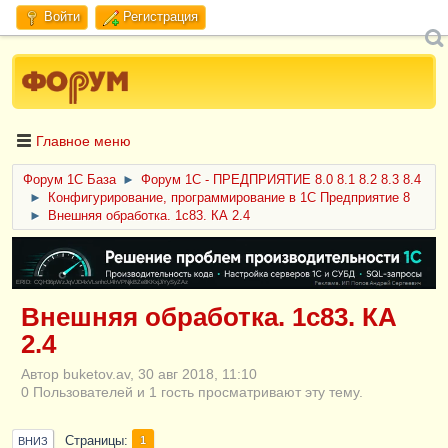
Войти
Регистрация
Главное меню
Форум 1C База
►
Форум 1С - ПРЕДПРИЯТИЕ 8.0 8.1 8.2 8.3 8.4
►
Конфигурирование, программирование в 1С Предприятие 8
►
Внешняя обработка. 1с83. КА 2.4
ERID: CQH36pWzJqVJD4xVLsnhcU4hVPNjkBZe8KKxjJiYySyZAz
Внешняя обработка. 1с83. КА
2.4
Автор buketov.av, 30 авг 2018, 11:10
0 Пользователей и 1 гость просматривают эту тему.
Страницы
1
ВНИЗ