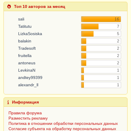
Топ 10 авторов за месяц
sali
16
Tatitutu
7
LizkaSosiska
5
balakin
2
Tradesoft
2
fruitella
2
antoneus
2
LevkinaN
1
andtey99399
1
alexandr_ll
1
Информация
Правила форума
Разместить рекламу
Политика в отношении обработки персональных данных
Согласие субъекта на обработку персональных данных