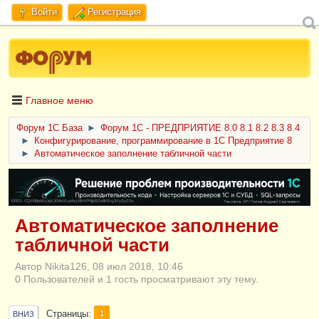
Войти
Регистрация
Главное меню
Форум 1C База
►
Форум 1С - ПРЕДПРИЯТИЕ 8.0 8.1 8.2 8.3 8.4
►
Конфигурирование, программирование в 1С Предприятие 8
►
Автоматическое заполнение табличной части
ERID: CQH36pWzJqVJD4xVLsnhcU4hVPNjkBZe8KKxjJiYySyZAz
Автоматическое заполнение
табличной части
Автор Nikita126, 08 июл 2018, 10:46
0 Пользователей и 1 гость просматривают эту тему.
Страницы
1
ВНИЗ