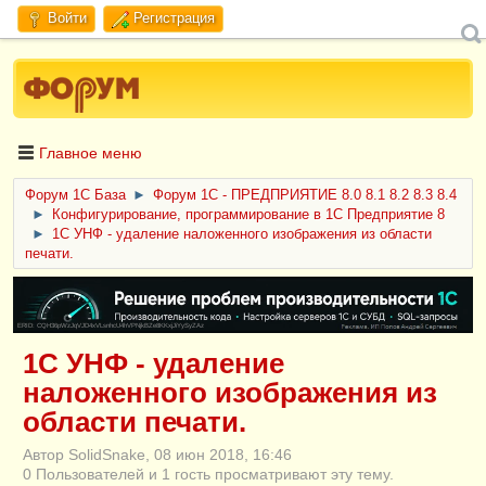
Войти
Регистрация
Главное меню
Форум 1C База
►
Форум 1С - ПРЕДПРИЯТИЕ 8.0 8.1 8.2 8.3 8.4
►
Конфигурирование, программирование в 1С Предприятие 8
►
1С УНФ - удаление наложенного изображения из области
печати.
ERID: CQH36pWzJqVJD4xVLsnhcU4hVPNjkBZe8KKxjJiYySyZAz
1С УНФ - удаление
наложенного изображения из
области печати.
Автор SolidSnake, 08 июн 2018, 16:46
0 Пользователей и 1 гость просматривают эту тему.