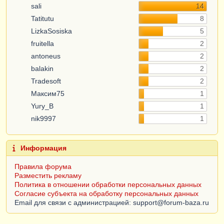
sali
14
Tatitutu
8
LizkaSosiska
5
fruitella
2
antoneus
2
balakin
2
Tradesoft
2
Максим75
1
Yury_B
1
nik9997
1
Информация
Правила форума
Разместить рекламу
Политика в отношении обработки персональных данных
Согласие субъекта на обработку персональных данных
Email для связи с администрацией: