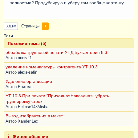
полностью? Продублирую и уберу там вообще картинку.
Страницы
1
ВВЕРХ
Теги:
Похожие темы (5)
обработка групповой печати УПД Бухгалтерия 8.3
Автор
andiv21
удаление номенклатуры контрагента УТ 10.3
Автор
alexs-safin
Удаление организации
Автор
Воитель
УТ 10.3 При печати "ПриходнаяНакладная" убрать
группировку строк
Автор
Eclipse143Misha
Вывод изображения в макет
Автор
Xander Lex
Живое общение