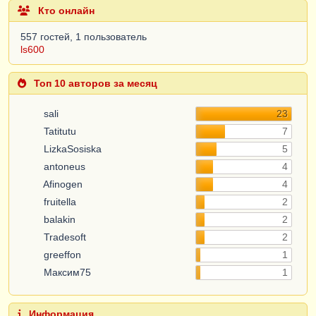
Кто онлайн
557 гостей, 1 пользователь
ls600
Топ 10 авторов за месяц
sali
23
Tatitutu
7
LizkaSosiska
5
antoneus
4
Afinogen
4
fruitella
2
balakin
2
Tradesoft
2
greeffon
1
Максим75
1
Информация