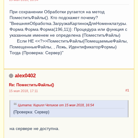
При сохранении Обработки ругается на метод
ПоместитьФайлы(). Кто подскажет почему?
"ВнешняяОбработка.ЗагрузкаКартинокДляНоменклатуры.
Форма.Форма.Форма(196,11)}: Процедура или функция с
указанным именем не определена (ПоместитьФайлы)
Если НЕ <<?>>ПоместитьФайлы(ПомещаемыеФайлы,
ПомещенныеФайлы, , Ложь, ИдентификаторФормы)
Тогда (Проверка: Сервер)"
alex0402
Re: ПоместитьФайлы()
#1
15 мая 2018, 17:11
Цитата: Кирилл Чепиков от 15 мая 2018, 16:54
(Проверка: Сервер)
на сервере не доступна.