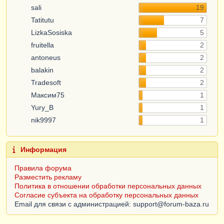
sali
19
Tatitutu
7
LizkaSosiska
5
fruitella
2
antoneus
2
balakin
2
Tradesoft
2
Максим75
1
Yury_B
1
nik9997
1
Информация
Правила форума
Разместить рекламу
Политика в отношении обработки персональных данных
Согласие субъекта на обработку персональных данных
Email для связи с администрацией: