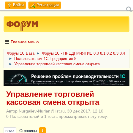
Войти
Регистрация
Главное меню
Форум 1C База
►
Форум 1С - ПРЕДПРИЯТИЕ 8.0 8.1 8.2 8.3 8.4
►
Пользователям 1С Предприятие 8
►
Управление торговлей кассовая смена открыта
ERID: CQH36pWzJqVJD4xVLsnhcU4hVPNjkBZe8KKxjJiYySyZAz
Управление торговлей
кассовая смена открыта
Автор Nurgaliev-Nurlan@list.ru, 30 дек 2017, 12:10
0 Пользователей и 1 гость просматривают эту тему.
Страницы
1
ВНИЗ