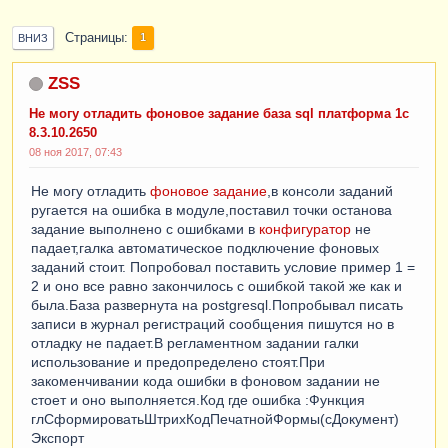
Страницы
1
ВНИЗ
ZSS
Не могу отладить фоновое задание база sql платформа 1с
8.3.10.2650
08 ноя 2017, 07:43
Не могу отладить
фоновое задание
,в консоли заданий
ругается на ошибка в модуле,поставил точки останова
задание выполнено с ошибками в
конфигуратор
не
падает,галка автоматическое подключение фоновых
заданий стоит. Попробовал поставить условие пример 1 =
2 и оно все равно закончилось с ошибкой такой же как и
была.База развернута на postgresql.Попробывал писать
записи в журнал регистраций сообщения пишутся но в
отладку не падает.В регламентном задании галки
использование и предопределено стоят.При
закоменчивании кода ошибки в фоновом задании не
стоет и оно выполняется.Код где ошибка :Функция
глСформироватьШтрихКодПечатнойФормы(сДокумент)
Экспорт