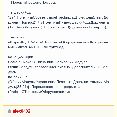
Перем пПрефиксНомера;
пШтрихКод =
"27"+ПолучитьСоответствиеПрефиксаШтрихКода(Лев(сДо
кумент.Номер,2))+глПолучитьИндексШтрихКодаДокумента
(ТипЗнч(сДокумент))+Прав(СокрЛП(сДокумент.Номер),6);
возврат
пШтрихКод+РаботаСТорговымОборудованием.Контрольн
ыйСимволEAN13ТО(пШтрихКод);
КонецФункции
Сама ошибка:Ошибка инициализации модуля:
ОбщийМодуль.УправлениеПечатью_Дополнительный.Мо
дуль
по причине:
{ОбщийМодуль.УправлениеПечатью_Дополнительный.Мо
дуль(35,21)}: Переменная не определена
(РаботаСТорговымОборудованием)
alex0402