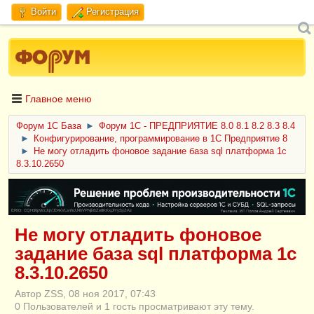
Войти
Регистрация
Главное меню
Форум 1C База
►
Форум 1С - ПРЕДПРИЯТИЕ 8.0 8.1 8.2 8.3 8.4
►
Конфигурирование, программирование в 1С Предприятие 8
►
Не могу отладить фоновое задание база sql платформа 1с
8.3.10.2650
ERID: CQH36pWzJqVJD4xVLsnhcU4hVPNjkBZe8KKxjJiYySyZAz
Не могу отладить фоновое
задание база sql платформа 1с
8.3.10.2650
Автор ZSS, 08 ноя 2017, 07:43
0 Пользователей и 1 гость просматривают эту тему.