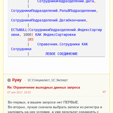
        |    
СотрудникиПодразделений
.
Дата
,
        |    
СотрудникиПодразделений
.
РольВПодразделении
,
        |    
СотрудникиПодразделений
.
ДатаОкончания
,
        |    
ЕСТЬNULL
(
СотрудникиПодразделений
.
ИндексСортир
овки
,
 1000
)
КАК
ИндексСортировки
        |
ИЗ
        |    
Справочник
.
Сотрудники
КАК
Сотрудники
        |        
ЛЕВОЕ
СОЕДИНЕНИЕ
РегистрСведений
.
СотрудникиПодразделений
КАК
СотрудникиПодразделений
        |        
ПО
СотрудникиПодразделений
.
Сотрудник
=
Сотрудники
.
Ссылка
ilyay
1С:Специалист, 1С:Эксперт
        |
ГДЕ
 " + 

?
Re: Ограничение выходных данных запроса
(
ЗначениеЗаполнено
(
ОргПодразделение
),
"  
#7
07 ноя 2017, 16:02
 СотрудникиПодразделений.ОргПодразделение = 
&ОргПодр 

Во-первых, в вашем запросе нет ПЕРВЫЕ.
        |    
И
СотрудникиПодразделений
.
Дата
Во-вторых, лучше сначала выбрать записи из регистра и
<
=
 &
Дата
наложить на них условие, а уже результат соединять с