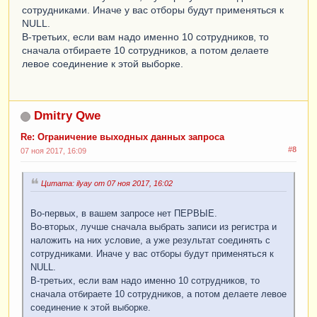
        |    
И
сотрудниками. Иначе у вас отборы будут применяться к
(
СотрудникиПодразделений
.
ДатаОкончания
=
NULL.
ДАТАВРЕМЯ
(
1
,
 1
,
 1
,
 0
,
 0
,
 0
)
В-третьих, если вам надо именно 10 сотрудников, то
        |            
ИЛИ
сначала отбираете 10 сотрудников, а потом делаете
СотрудникиПодразделений
.
ДатаОкончания
>
левое соединение к этой выборке.
&
Дата
)
 ", " 1
=
1 ") + "

        |    
И
Сотрудники
.
Ссылка
.
Наименование
ПОДОБНО
 ""
%
"" 
+
 &
Наименование
+
 ""
%
""

Dmitry Qwe
        |    
И
ЕСТЬNULL
(
Сотрудники
.
Ссылка
.
Состояние
.
ИСпользу
Re: Ограничение выходных данных запроса
ется
,
Истина
)
=
ИСТИНА
#8
07 ноя 2017, 16:09
        |

        |
УПОРЯДОЧИТЬ
ПО
        |    
ИндексСортировки
";

Цитата: ilyay от 07 ноя 2017, 16:02
Во-первых, в вашем запросе нет ПЕРВЫЕ.
Во-вторых, лучше сначала выбрать записи из регистра и
наложить на них условие, а уже результат соединять с
сотрудниками. Иначе у вас отборы будут применяться к
NULL.
В-третьих, если вам надо именно 10 сотрудников, то
сначала отбираете 10 сотрудников, а потом делаете левое
соединение к этой выборке.