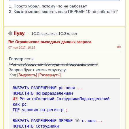
1. Просто убрал, потому что не работает
3. Как это можно сделать если ПЕРВЫЕ 10 не работают?
ilyay
1С:Специалист, 1С:Эксперт
Re: Ограничение выходных данных запроса
#9
07 ноя 2017, 16:19
Регистр есть:
"РегистрСведений.СотрудникиПодразделений"
Запрос будет иметь структуру:
Код
Выделить
Развернуть
ВЫБРАТЬ
РАЗРЕШЕННЫЕ
рс
.
поля
...
ПОМЕСТИТЬ
ПоПодразделениям
ИЗ
РегистрСведений
.
СотрудникиПодразделений
как
рс
ГДЕ
условия_на_регистр
;
ВЫБРАТЬ
РАЗРЕШЕННЫЕ
ПЕРВЫЕ
 10 
с
.
поля
...
ПОМЕСТИТЬ
Сотрудники