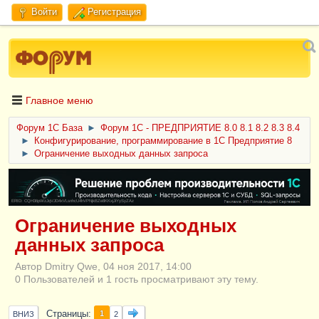
Войти
Регистрация
Главное меню
Форум 1C База
►
Форум 1С - ПРЕДПРИЯТИЕ 8.0 8.1 8.2 8.3 8.4
►
Конфигурирование, программирование в 1С Предприятие 8
►
Ограничение выходных данных запроса
ERID: CQH36pWzJqVJD4xVLsnhcU4hVPNjkBZe8KKxjJiYySyZAz
Ограничение выходных
данных запроса
Автор Dmitry Qwe, 04 ноя 2017, 14:00
0 Пользователей и 1 гость просматривают эту тему.
Страницы
1
ВНИЗ
2