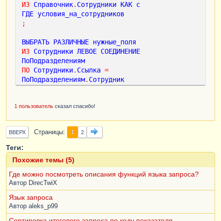
ИЗ
Справочник
.
Сотрудники
КАК
с
ГДЕ
условия_на_сотрудников
;
ВЫБРАТЬ
РАЗЛИЧНЫЕ
нужные_поля
ИЗ
Сотрудники
ЛЕВОЕ
СОЕДИНЕНИЕ
ПоПодразделениям
ПО
Сотрудники
.
Ссылка
=
ПоПодразделениям
.
Сотрудник
ГДЕ
общие_условия
1 пользователь
сказал спасибо!
Страницы
1
ВВЕРХ
2
Теги:
Похожие темы (5)
Где можно посмотреть описания функций языка запроса?
Автор
DirecTwiX
Язык запроса
Автор
aleks_p99
Сортировка итогового запроса по коду показателя