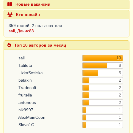
Новые вакансии
Кто онлайн
359 гостей, 2 пользователя
sali
,
Денис83
Топ 10 авторов за месяц
sali
13
Tatitutu
8
LizkaSosiska
5
balakin
2
Tradesoft
2
fruitella
2
antoneus
2
nik9997
1
AlexMainCoon
1
Slava1C
1