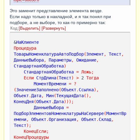
Это заменит представление элемента везде.
Если надо только в накладной, и я так понял при
подборе, а не выборе, то как-то примерно так:
Код
Выделить
Развернуть
&
НаКлиенте
Процедура
ТоварыНоменклатураАвтоПодбор
(
Элемент
,
Текст
,
ДанныеВыбора
,
Параметры
,
Ожидание
,
СтандартнаяОбработка
)
СтандартнаяОбработка
=
Ложь
;
Если
СтрДлина
(
Текст
)
>
 2 
Тогда
МоментВремени
=
?
(
ЗначениеЗаполнено
(
Объект
.
Ссылка
),
Объект
.
Дата
,
Мин
(
ТекущаяДата
(),
КонецДня
(
Объект
.
Дата
)));
ДанныеВыбора
=
ПодборЭлементовНоменклатурыНаСервере
(
МоментВр
емени
,
Объект
.
Организация
,
Объект
.
Склад
,
Текст
);
КонецЕсли
;
КонецПроцедуры