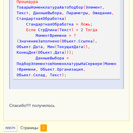
Процедура
ПодборЭлементовНоменклатурыНаСервере
(
Знач
ТоварыНоменклатураАвтоПодбор
(
Элемент
,
Период
,
Знач
Организация
,
Знач
Склад
,
Знач
Текст
,
ДанныеВыбора
,
Параметры
,
Ожидание
,
СтрокаПоиска
)
СтандартнаяОбработка
)
СписокПодбора
=
Новый
СписокЗначений
;
СтандартнаяОбработка
=
Ложь
;
Если
СтрДлина
(
Текст
)
>
 2 
Тогда
Запрос
=
Новый
Запрос
;
МоментВремени
=
?
Запрос
.
Текст
=
 "ВЫБРАТЬ ПЕРВЫЕ 20

(
ЗначениеЗаполнено
(
Объект
.
Ссылка
),
                   |    
Номенклатура
.
Ссылка
,
Объект
.
Дата
,
Мин
(
ТекущаяДата
(),
                   |    
КонецДня
(
Объект
.
Дата
)));
Номенклатура
.
Наименование
КАК
Наименование
,
ДанныеВыбора
=
                   |    
ВЫБОР
ПодборЭлементовНоменклатурыНаСервере
(
Момен
                   |        
КОГДА
тВремени
,
Объект
.
Организация
,
Номенклатура
.
ЕдиницаИзмерения
=
Объект
.
Склад
,
Текст
);
ЗНАЧЕНИЕ
(
Справочник
.
ЕдиницыИзмеренияНоменклат
КонецЕсли
;
уры
.
ПустаяСсылка
)
КонецПроцедуры
                   |            
ТОГДА
 1

                   |        
ИНАЧЕ
&
НаКлиенте
Номенклатура
.
ЕдиницаИзмерения
.
Коэффициент
Процедура
Спасибо!!!! получилось
                   |    
КОНЕЦ
КАК
ТоварыНоменклатураОбработкаВыбора
(
Элемент
,
Коэффициент
,
ВыбранноеЗначение
,
СтандартнаяОбработка
)
                   |    
Если
ТипЗнч
(
ВыбранноеЗначение
)
=
ОстаткиТоваровВМестахХраненияОстатки
.
ВНаличии
Тип
(
"Структура"
)
Тогда
Страницы
1
ВВЕРХ
Остаток
-
СтандартнаяОбработка
=
Ложь
;