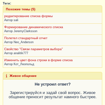
ОстаткиТоваровВМестахХраненияОстатки
.
ВРезерве
Теги:
Остаток
КАК
Остаток
,
ТекСтрока
=
Похожие темы (5)
                   |    
Элементы
.
Товары
.
ТекущиеДанные
;
Номенклатура
.
ЕдиницаИзмерения
,
редактирование списка формы
ТекСтрока
.
Номенклатура
=
                   |    
Автор
sali
ВыбранноеЗначение
.
Ссылка
;
Номенклатура
.
ЕдиницаИзмеренияХранения
ТекСтрока
.
ЕдиницаИзмерения
=
Формирование динамического списка
                   |
ИЗ
ВыбранноеЗначение
.
ЕдиницаИзмерения
;
Автор
JeremyClarksson
                   |    
ТекСтрока
.
Коэффициент
=
Справочник
.
Номенклатура
КАК
Номенклатура
Полетел стандартный отчет
ВыбранноеЗначение
.
Коэффициент
;
                   |        
ЛЕВОЕ
СОЕДИНЕНИЕ
Автор
Neo_Anderson
РегистрНакопления
.
ОстаткиТоваровВМестахХранен
КонецЕсли
;
Свойство "Связи параметров выбора"
ия
.
Остатки
(
Автор
analitik777
                   |                &
Период
,
КонецПроцедуры
                   |                
Изменить цвет фона строки в форме списка
Организация
=
 &
Организация
Автор
Кот_Леопольд
&
НаСервереБезКонтекста
                   |                    
И
Функция
МестоХранения
=
 &
Склад
)
КАК
ПодборЭлементовНоменклатурыНаСервере
(
Знач
Живое общение
ОстаткиТоваровВМестахХраненияОстатки
Период
,
Знач
Организация
,
Знач
Склад
,
Знач
                   |        
ПО
СтрокаПоиска
)
Не устроил ответ?
Номенклатура
.
Ссылка
=
СписокПодбора
=
Новый
СписокЗначений
;
ОстаткиТоваровВМестахХраненияОстатки
.
Номенкла
Зарегистрируйся и задай свой вопрос. Живое
тура
общение приносит результат намного быстрее.
Запрос
=
Новый
Запрос
;
                   |
ГДЕ
Запрос
.
Текст
=
 "ВЫБРАТЬ ПЕРВЫЕ 20

                   |    