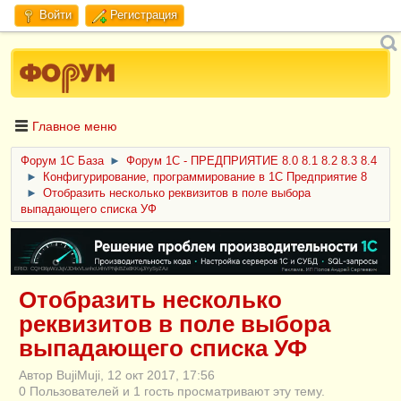
Войти
Регистрация
Главное меню
Форум 1C База
►
Форум 1С - ПРЕДПРИЯТИЕ 8.0 8.1 8.2 8.3 8.4
►
Конфигурирование, программирование в 1С Предприятие 8
►
Отобразить несколько реквизитов в поле выбора
выпадающего списка УФ
ERID: CQH36pWzJqVJD4xVLsnhcU4hVPNjkBZe8KKxjJiYySyZAz
Отобразить несколько
реквизитов в поле выбора
выпадающего списка УФ
Автор BujiMuji, 12 окт 2017, 17:56
0 Пользователей и 1 гость просматривают эту тему.