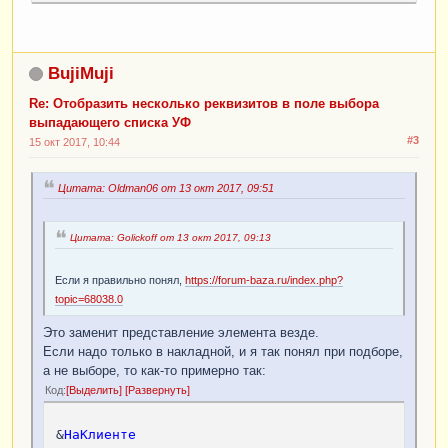
&
НаКлиенте
Процедура
ТоварыНоменклатураОбработкаВыбора
(
Элемент
,
BujiMuji
ВыбранноеЗначение
,
СтандартнаяОбработка
)
Re: Отобразить несколько реквизитов в поле выбора
Если
ТипЗнч
(
ВыбранноеЗначение
)
=
выпадающего списка УФ
Тип
(
"Структура"
)
Тогда
#3
СтандартнаяОбработка
=
Ложь
;
15 окт 2017, 10:44
ТекСтрока
=
Цитата: Oldman06 от 13 окт 2017, 09:51
Элементы
.
Товары
.
ТекущиеДанные
;
ТекСтрока
.
Номенклатура
=
ВыбранноеЗначение
.
Ссылка
;
Цитата: Golickoff от 13 окт 2017, 09:13
ТекСтрока
.
ЕдиницаИзмерения
=
ВыбранноеЗначение
.
ЕдиницаИзмерения
;
Если я правильно понял,
https://forum-baza.ru/index.php?
ТекСтрока
.
Коэффициент
=
topic=68038.0
ВыбранноеЗначение
.
Коэффициент
;
Это заменит представление элемента везде.
КонецЕсли
;
Если надо только в накладной, и я так понял при подборе,
а не выборе, то как-то примерно так:
КонецПроцедуры
Код
Выделить
Развернуть
&
НаСервереБезКонтекста
&
НаКлиенте
Функция