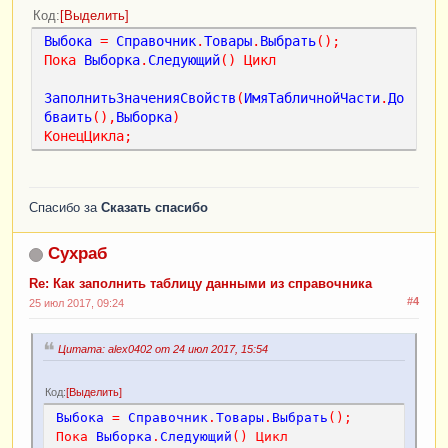
Код
Выделить
Выбока
=
Справочник
.
Товары
.
Выбрать
();
Пока
Выборка
.
Следующий
()
Цикл
ЗаполнитьЗначенияСвойств
(
ИмяТабличнойЧасти
.
До
бваить
(),
Выборка
)
КонецЦикла
;
Спасибо за
Сказать спасибо
Сухраб
Re: Как заполнить таблицу данными из справочника
#4
25 июл 2017, 09:24
Цитата: alex0402 от 24 июл 2017, 15:54
Код
Выделить
Выбока
=
Справочник
.
Товары
.
Выбрать
();
Пока
Выборка
.
Следующий
()
Цикл