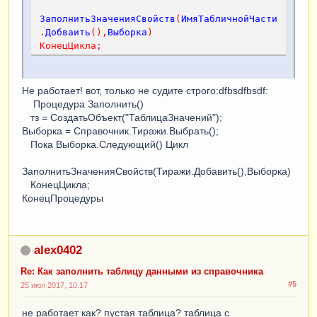
ЗаполнитьЗначенияСвойств
(
ИмяТабличнойЧасти
.
Добваить
(),
Выборка
)
КонецЦикла
;
Не работает! вот, только не судите строго:dfbsdfbsdf:
Процедура Заполнить()
тз = СоздатьОбъект("ТаблицаЗначений");
Выборка = Справочник.Тиражи.Выбрать();
Пока Выборка.Следующий() Цикл
ЗаполнитьЗначенияСвойств(Тиражи.Добавить(),Выборка)
КонецЦикла;
КонецПроцедуры
alex0402
Re: Как заполнить таблицу данными из справочника
#5
25 июл 2017, 10:17
не работает как? пустая таблица? таблица с