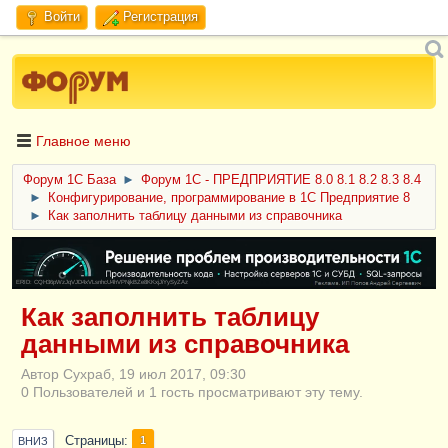
Войти
Регистрация
Главное меню
Форум 1C База
►
Форум 1С - ПРЕДПРИЯТИЕ 8.0 8.1 8.2 8.3 8.4
►
Конфигурирование, программирование в 1С Предприятие 8
►
Как заполнить таблицу данными из справочника
ERID: CQH36pWzJqVJD4xVLsnhcU4hVPNjkBZe8KKxjJiYySyZAz
Как заполнить таблицу
данными из справочника
Автор Сухраб, 19 июл 2017, 09:30
0 Пользователей и 1 гость просматривают эту тему.
Страницы
1
ВНИЗ