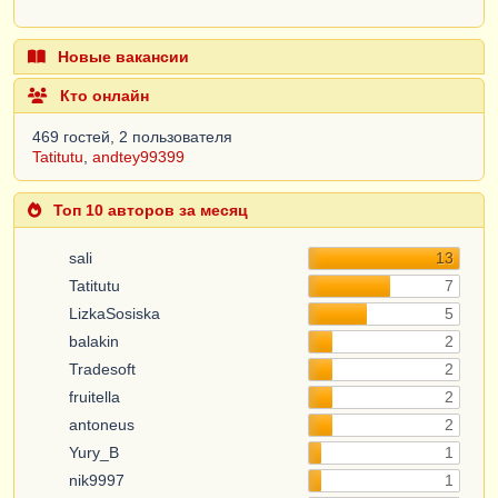
Новые вакансии
Кто онлайн
469 гостей, 2 пользователя
Tatitutu
,
andtey99399
Топ 10 авторов за месяц
sali
13
Tatitutu
7
LizkaSosiska
5
balakin
2
Tradesoft
2
fruitella
2
antoneus
2
Yury_B
1
nik9997
1