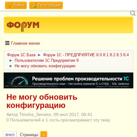
Войти
Регистрация
Главное меню
Форум 1C База
►
Форум 1С - ПРЕДПРИЯТИЕ 8.0 8.1 8.2 8.3 8.4
►
Пользователям 1С Предприятие 8
►
Не могу обновить конфигурацию
ERID: CQH36pWzJqVJD4xVLsnhcU4hVPNjkBZe8KKxjJiYySyZAz
Не могу обновить
конфигурацию
Автор Timoha_Senator, 09 июл 2017, 06:41
0 Пользователей и 1 гость просматривают эту тему.
Страницы
1
ВНИЗ