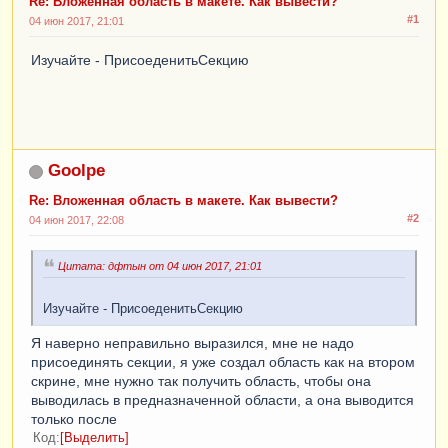
Re: Вложенная область в макете. Как вывести?
ВыборкаСТР4
=
Выборка
.
СТР4
.
Выбрать
();
#1
04 июн 2017, 21:01
Пока
ВыборкаСТР4
.
Следующий
()
Цикл
Изучайте - ПрисоеденитьСекцию
ОбластьСТР4
.
Параметры
.
Заполнить
(
ВыборкаСТР4
);
ТабДок
.
Вывести
(
ОбластьСТР4
,
ВыборкаСТР4
.
Уровень
());
КонецЦикла
;
Goolpe
ОбластьСТРА5
.
Параметры
.
Заполнить
(
ВыборкаСТРА5
Re: Вложенная область в макете. Как вывести?
);
#2
04 июн 2017, 22:08
ТабДок
.
Вывести
(
ОбластьСТРА5
);
ВыборкаСТР5
=
Выборка
.
СТР5
.
Выбрать
();
Пока
ВыборкаСТР5
.
Следующий
()
Цикл
Цитата: дфтын от 04 июн 2017, 21:01
ОбластьСТР5
.
Параметры
.
Заполнить
(
ВыборкаСТР5
);
Изучайте - ПрисоеденитьСекцию
ТабДок
.
Вывести
(
ОбластьСТР5
,
ВыборкаСТР5
.
Уровень
());
Я наверно неправильно выразился, мне не надо
КонецЦикла
;.......
присоединять секции, я уже создал область как на втором
скрине, мне нужно так получить область, чтобы она
выводилась в предназначенной области, а она выводится
только после
Код
Выделить