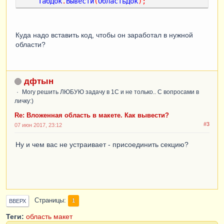
ТабДок
.
Вывести
(
ОбластьДок
);
Куда надо вставить код, чтобы он заработал в нужной
области?
дфтын
Могу решить ЛЮБУЮ задачу в 1С и не только.. С вопросами в
личку:)
Re: Вложенная область в макете. Как вывести?
#3
07 июн 2017, 23:12
Ну и чем вас не устраивает - присоединить секцию?
Страницы
1
ВВЕРХ
Теги:
область
макет