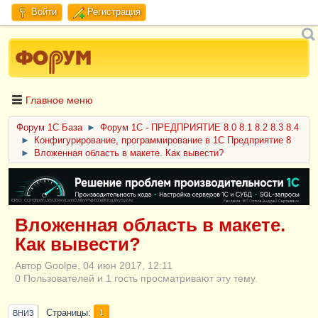
Войти
Регистрация
Главное меню
Форум 1C База
►
Форум 1С - ПРЕДПРИЯТИЕ 8.0 8.1 8.2 8.3 8.4
►
Конфигурирование, программирование в 1С Предприятие 8
►
Вложенная область в макете. Как вывести?
ERID: CQH36pWzJqVJD4xVLsnhcU4hVPNjkBZe8KKxjJiYySyZAz
Вложенная область в макете.
Как вывести?
Автор Goolpe, 04 июн 2017, 12:11
0 Пользователей и 1 гость просматривают эту тему.
Страницы
1
ВНИЗ