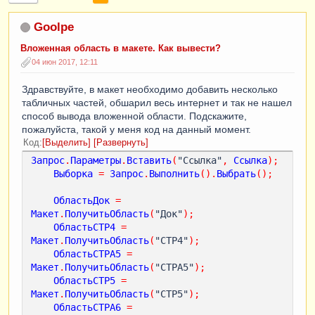
Goolpe
Вложенная область в макете. Как вывести?
04 июн 2017, 12:11
Здравствуйте, в макет необходимо добавить несколько
табличных частей, обшарил весь интернет и так не нашел
способ вывода вложенной области. Подскажите,
пожалуйста, такой у меня код на данный момент.
Код
Выделить
Развернуть
Запрос
.
Параметры
.
Вставить
(
"Ссылка"
,
Ссылка
);
Выборка
=
Запрос
.
Выполнить
().
Выбрать
();
ОбластьДок
=
Макет
.
ПолучитьОбласть
(
"Док"
);
ОбластьСТР4
=
Макет
.
ПолучитьОбласть
(
"СТР4"
);
ОбластьСТРА5
=
Макет
.
ПолучитьОбласть
(
"СТРА5"
);
ОбластьСТР5
=
Макет
.
ПолучитьОбласть
(
"СТР5"
);
ОбластьСТРА6
=