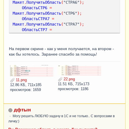
Макет
.
ПолучитьОбласть
(
"СТРА6"
);
ОбластьСТР6
=
Макет
.
ПолучитьОбласть
(
"СТР6"
);
ОбластьСТРА7
=
Макет
.
ПолучитьОбласть
(
"СТРА7"
);
ОбластьСТР7
=
Макет
.
ПолучитьОбласть
(
"СТР7"
);
ОбластьПодвал
=
Макет
.
ПолучитьОбласть
(
"Подвал"
);
На первом скрине - как у меня получается, на втором -
ТабДок
.
Очистить
();
как бы хотелось. Заранее спасибо за помощь!
ВставлятьРазделительСтраниц
=
Ложь
;
Пока
Выборка
.
Следующий
()
Цикл
Если
ВставлятьРазделительСтраниц
Тогда
22.png
11.png
11.51 КБ, 715x173
12.86 КБ, 711x185
просмотров: 1186
ТабДок
.
ВывестиГоризонтальныйРазделительСтрани
просмотров: 1659
ц
();
КонецЕсли
;
дфтын
Могу решить ЛЮБУЮ задачу в 1С и не только.. С вопросами в
ОбластьДок
.
Параметры
.
Заполнить
(
ВыборкаДок
);
личку:)
ТабДок
.
Вывести
(
ОбластьДок
);