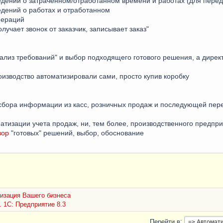
ведений о затраченном/отработанном времени и работах (для пере
едений о работах и отработанном
пераций
лучает звонок от заказчик, записывает заказ"
нализ требований" и выбор подходящего готового решения, а директ
роизводство автоматизировали сами, просто купив коробку
 сбора информации из касс, розничных продаж и последующей пер
атизации учета продаж, ни, тем более, производственного предпр
зор
"готовых" решений, выбор, обоснование
изация Вашего бизнеса
 1С: Предприятие 8.3
Перейти в