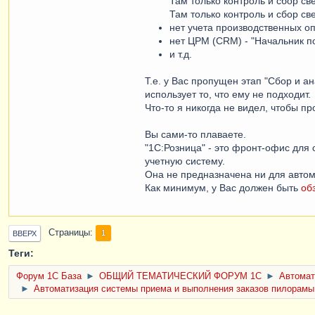
Там только контроль и сбор с
Там только контроль и сбор св
нет учета производственных о
нет ЦРМ (CRM) - "Начальник по
и т.д.
Т.е. у Вас пропущен этап "Сбор и а
использует то, что ему не подходит.
Что-то я никогда не видел, чтобы п
Вы сами-то плаваете.
"1C:Розница" - это фронт-офис для
учетную систему.
Она не предназначена ни для автом
Как минимум, у Вас должен быть
об
Страницы
1
ВВЕРХ
Теги:
Форум 1C База
►
ОБЩИЙ ТЕМАТИЧЕСКИЙ ФОРУМ 1С
►
Автомат
►
Автоматизация системы приема и выполнения заказов пилорамы.