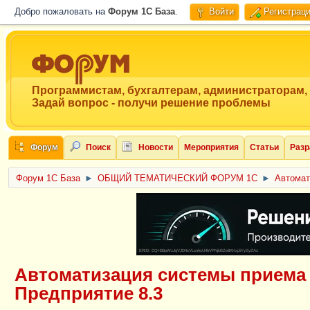
Добро пожаловать на
Форум 1C База
.
Войти
Регистрац
Программистам, бухгалтерам, администраторам,
Задай вопрос - получи решение проблемы
Форум
Поиск
Новости
Мероприятия
Статьи
Разр
Форум 1C База
►
ОБЩИЙ ТЕМАТИЧЕСКИЙ ФОРУМ 1С
►
Автомат
ERID: CQH36pWzJqVJD4xVLsnhcU4hVPNjkBZe8KKxjJiYySyZAz
Автоматизация системы приема 
Предприятие 8.3