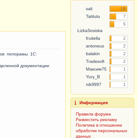
sali
19
Tatitutu
7
LizkaSosiska
5
fruitella
2
antoneus
2
balakin
2
зов пилорамы. 1С:
Tradesoft
2
Максим75
1
деленной документации:
Yury_B
1
nik9997
1
Информация
Правила форума
Разместить рекламу
Политика в отношении
обработки персональных
данных
Согласие субъекта на