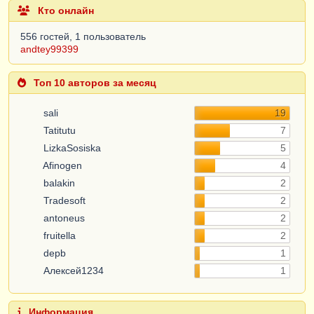
Кто онлайн
556 гостей, 1 пользователь
andtey99399
Топ 10 авторов за месяц
sali
19
Tatitutu
7
LizkaSosiska
5
Afinogen
4
balakin
2
Tradesoft
2
antoneus
2
fruitella
2
depb
1
Алексей1234
1
Информация