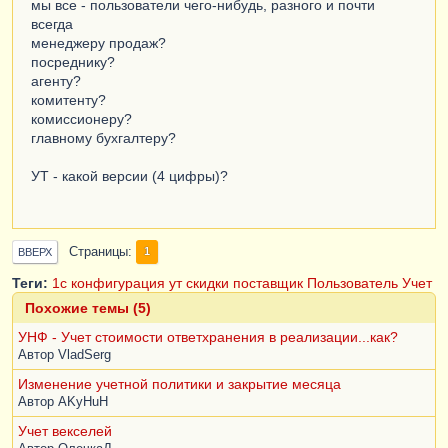
мы все - пользователи чего-нибудь, разного и почти
всегда
менеджеру продаж?
посреднику?
агенту?
комитенту?
комиссионеру?
главному бухгалтеру?
УТ - какой версии (4 цифры)?
Страницы
1
ВВЕРХ
Теги:
1с
конфигурация
ут
скидки
поставщик
Пользователь
Учет
Похожие темы (5)
УНФ - Учет стоимости ответхранения в реализации...как?
Автор
VladSerg
Изменение учетной политики и закрытие месяца
Автор
AKyHuH
Учет векселей