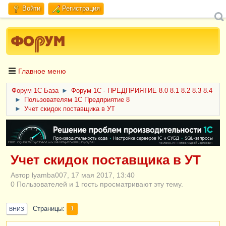
Войти
Регистрация
Главное меню
Форум 1C База
►
Форум 1С - ПРЕДПРИЯТИЕ 8.0 8.1 8.2 8.3 8.4
►
Пользователям 1С Предприятие 8
►
Учет скидок поставщика в УТ
ERID: CQH36pWzJqVJD4xVLsnhcU4hVPNjkBZe8KKxjJiYySyZAz
Учет скидок поставщика в УТ
Автор lyamba007, 17 мая 2017, 13:40
0 Пользователей и 1 гость просматривают эту тему.
Страницы
1
ВНИЗ