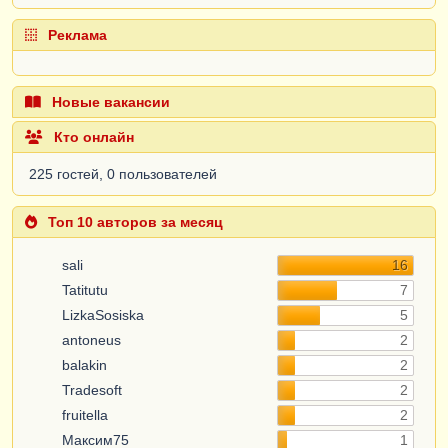
Реклама
Новые вакансии
Кто онлайн
225 гостей, 0 пользователей
Топ 10 авторов за месяц
sali
16
Tatitutu
7
LizkaSosiska
5
antoneus
2
balakin
2
Tradesoft
2
fruitella
2
Максим75
1