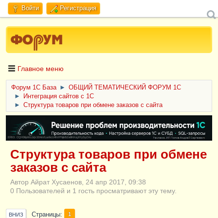
Войти
Регистрация
Главное меню
Форум 1C База
►
ОБЩИЙ ТЕМАТИЧЕСКИЙ ФОРУМ 1С
►
Интеграция сайтов с 1С
►
Структура товаров при обмене заказов с сайта
ERID: CQH36pWzJqVJD4xVLsnhcU4hVPNjkBZe8KKxjJiYySyZAz
Структура товаров при обмене
заказов с сайта
Автор Айрат Хусаенов, 24 апр 2017, 09:38
0 Пользователей и 1 гость просматривают эту тему.
Страницы
1
ВНИЗ