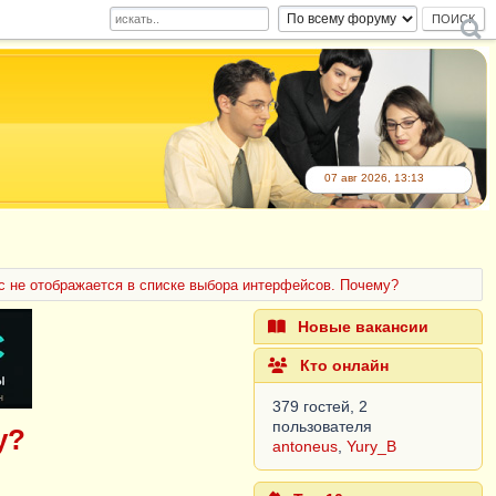
07 авг 2026, 13:13
 не отображается в списке выбора интерфейсов. Почему?
Новые вакансии
Кто онлайн
379 гостей, 2
пользователя
у?
antoneus
,
Yury_B