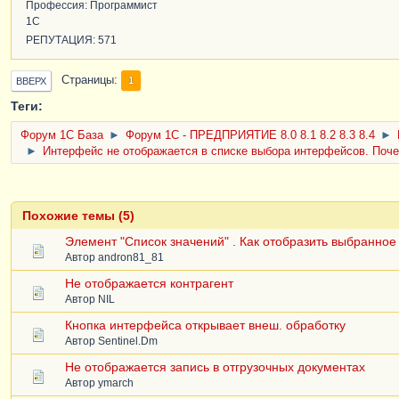
Профессия: Программист
1С
РЕПУТАЦИЯ: 571
Страницы
1
ВВЕРХ
Теги:
Форум 1C База
►
Форум 1С - ПРЕДПРИЯТИЕ 8.0 8.1 8.2 8.3 8.4
►
►
Интерфейс не отображается в списке выбора интерфейсов. Поч
Похожие темы (5)
Элемент "Список значений" . Как отобразить выбранное 
Автор
andron81_81
Не отображается контрагент
Автор
NIL
Кнопка интерфейса открывает внеш. обработку
Автор
Sentinel.Dm
Не отображается запись в отгрузочных документах
Автор
ymarch