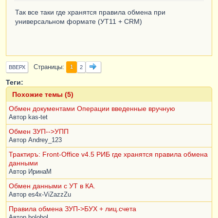
Так все таки где хранятся правила обмена при
универсальном формате (УТ11 + CRM)
Страницы
1
ВВЕРХ
2
Теги:
Похожие темы (5)
Обмен документами Операции введенные вручную
Автор
kas-tet
Обмен ЗУП-->УПП
Автор
Andrey_123
Трактиръ: Front-Office v4.5 РИБ где хранятся правила обмена
данными
Автор
ИринаM
Обмен данными с УТ в КА.
Автор
es4x-ViZazzZu
Правила обмена ЗУП->БУХ + лиц.счета
Автор
bolobol