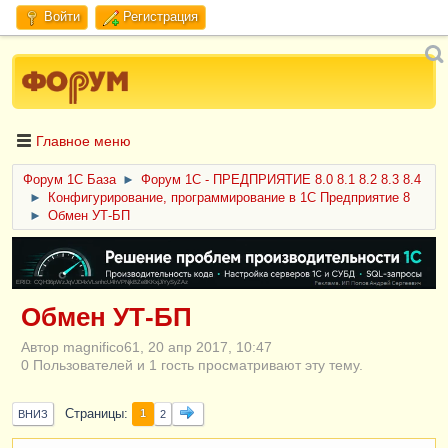
Войти
Регистрация
Главное меню
Форум 1C База
►
Форум 1С - ПРЕДПРИЯТИЕ 8.0 8.1 8.2 8.3 8.4
►
Конфигурирование, программирование в 1С Предприятие 8
►
Обмен УТ-БП
ERID: CQH36pWzJqVJD4xVLsnhcU4hVPNjkBZe8KKxjJiYySyZAz
Обмен УТ-БП
Автор magnifico61, 20 апр 2017, 10:47
0 Пользователей и 1 гость просматривают эту тему.
Страницы
1
ВНИЗ
2