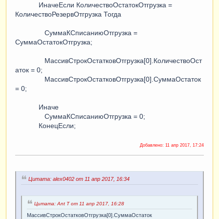
ИначеЕсли КоличествоОстатокОтгрузка =
КоличествоРезервОтгрузка Тогда
СуммаКСписаниюОтгрузка =
СуммаОстатокОтгрузка;
МассивСтрокОстатковОтгрузка[0].КоличествоОст
аток = 0;
МассивСтрокОстатковОтгрузка[0].СуммаОстаток
= 0;
Иначе
СуммаКСписаниюОтгрузка = 0;
КонецЕсли;
Добавлено:
11 апр 2017, 17:24
Цитата: alex0402 от 11 апр 2017, 16:34
Цитата: Ant T от 11 апр 2017, 16:28
МассивСтрокОстатковОтгрузка[0].СуммаОстаток