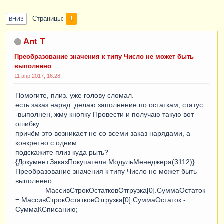
Страницы
1
ВНИЗ
Ant T
Преобразование значения к типу Число не может быть
выполнено
11 апр 2017, 16:28
Помогите, плиз. уже голову сломал.
есть заказ наряд. делаю заполнение по остаткам, статус
-выполнен, жму кнопку Провести и получаю такую вот
ошибку.
причём это возникает не со всеми заказ нарядами, а
конкретно с одним.
подскажите плиз куда рыть?
{Документ.ЗаказПокупателя.МодульМенеджера(3112)}:
Преобразование значения к типу Число не может быть
выполнено
МассивСтрокОстатковОтгрузка[0].СуммаОстаток
= МассивСтрокОстатковОтгрузка[0].СуммаОстаток -
СуммаКСписанию;