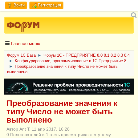
Войти
Регистрация
Главное меню
Форум 1C База
►
Форум 1С - ПРЕДПРИЯТИЕ 8.0 8.1 8.2 8.3 8.4
►
Конфигурирование, программирование в 1С Предприятие 8
►
Преобразование значения к типу Число не может быть
выполнено
ERID: CQH36pWzJqVJD4xVLsnhcU4hVPNjkBZe8KKxjJiYySyZAz
Преобразование значения к
типу Число не может быть
выполнено
Автор Ant T, 11 апр 2017, 16:28
0 Пользователей и 1 гость просматривают эту тему.