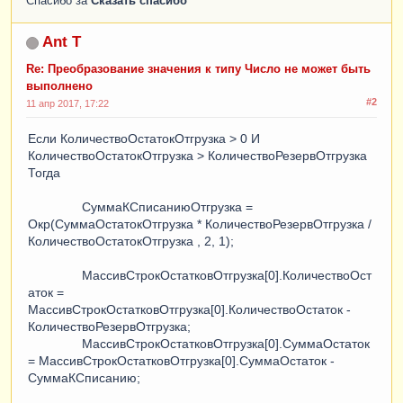
Спасибо за
Сказать спасибо
Ant T
Re: Преобразование значения к типу Число не может быть
выполнено
#2
11 апр 2017, 17:22
Если КоличествоОстатокОтгрузка > 0 И
КоличествоОстатокОтгрузка > КоличествоРезервОтгрузка
Тогда
СуммаКСписаниюОтгрузка =
Окр(СуммаОстатокОтгрузка * КоличествоРезервОтгрузка /
КоличествоОстатокОтгрузка , 2, 1);
МассивСтрокОстатковОтгрузка[0].КоличествоОст
аток =
МассивСтрокОстатковОтгрузка[0].КоличествоОстаток -
КоличествоРезервОтгрузка;
МассивСтрокОстатковОтгрузка[0].СуммаОстаток
= МассивСтрокОстатковОтгрузка[0].СуммаОстаток -
СуммаКСписанию;