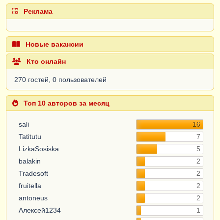
Реклама
Новые вакансии
Кто онлайн
270 гостей, 0 пользователей
Топ 10 авторов за месяц
sali
16
Tatitutu
7
LizkaSosiska
5
balakin
2
Tradesoft
2
fruitella
2
antoneus
2
Алексей1234
1