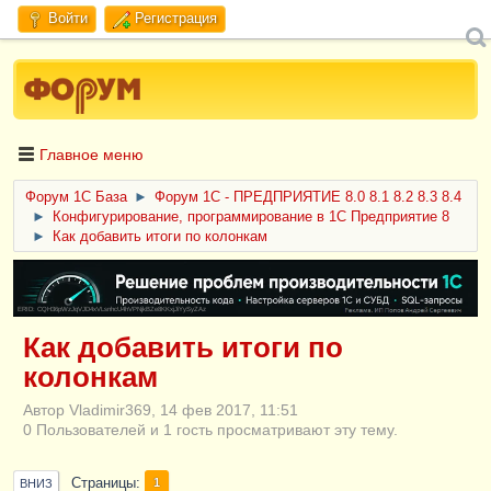
Войти
Регистрация
Главное меню
Форум 1C База
►
Форум 1С - ПРЕДПРИЯТИЕ 8.0 8.1 8.2 8.3 8.4
►
Конфигурирование, программирование в 1С Предприятие 8
►
Как добавить итоги по колонкам
ERID: CQH36pWzJqVJD4xVLsnhcU4hVPNjkBZe8KKxjJiYySyZAz
Как добавить итоги по
колонкам
Автор Vladimir369, 14 фев 2017, 11:51
0 Пользователей и 1 гость просматривают эту тему.
Страницы
1
ВНИЗ