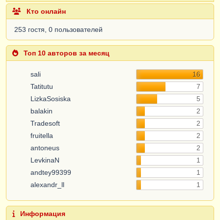
Кто онлайн
253 гостя, 0 пользователей
Топ 10 авторов за месяц
sali
16
Tatitutu
7
LizkaSosiska
5
balakin
2
Tradesoft
2
fruitella
2
antoneus
2
LevkinaN
1
andtey99399
1
alexandr_ll
1
Информация