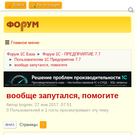
Войти
Регистрация
Главное меню
Форум 1C База
►
Форум 1С - ПРЕДПРИЯТИЕ 7.7
►
Пользователям 1С Предприятие 7.7
►
вообще запутался, помогите
ERID: CQH36pWzJqVJD4xVLsnhcU4hVPNjkBZe8KKxjJiYySyZAz
вообще запутался, помогите
Автор bogner, 27 янв 2017, 07:51
0 Пользователей и 1 гость просматривают эту тему.
Страницы
1
ВНИЗ