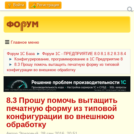
Войти
Регистрация
Главное меню
Форум 1C База
►
Форум 1С - ПРЕДПРИЯТИЕ 8.0 8.1 8.2 8.3 8.4
►
Конфигурирование, программирование в 1С Предприятие 8
►
8.3 Прошу помочь вытащить печатную форму из типовой
конфигурации во внешнюю обработку
ERID: CQH36pWzJqVJD4xVLsnhcU4hVPNjkBZe8KKxjJiYySyZAz
8.3 Прошу помочь вытащить
печатную форму из типовой
конфигурации во внешнюю
обработку
Автор Этиловый, 28 сен 2016, 20:51