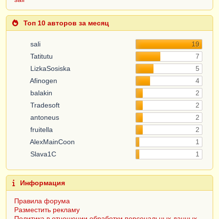
Топ 10 авторов за месяц
sali
19
Tatitutu
7
LizkaSosiska
5
Afinogen
4
balakin
2
Tradesoft
2
antoneus
2
fruitella
2
AlexMainCoon
1
Slava1C
1
Информация
Правила форума
Разместить рекламу
Политика в отношении обработки персональных данных