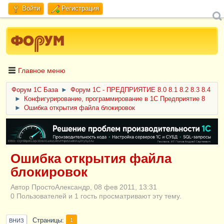
Войти
Регистрация
Главное меню
Форум 1C База
►
Форум 1С - ПРЕДПРИЯТИЕ 8.0 8.1 8.2 8.3 8.4
►
Конфигурирование, программирование в 1С Предприятие 8
►
Ошибка открытия файла блокировок
ERID: CQH36pWzJqVJD4xVLsnhcU4hVPNjkBZe8KKxjJiYySyZAz
Ошибка открытия файла
блокировок
Автор ПростоАлександр, 08 фев 2011, 13:31
0 Пользователей и 1 гость просматривают эту тему.
Страницы
1
ВНИЗ