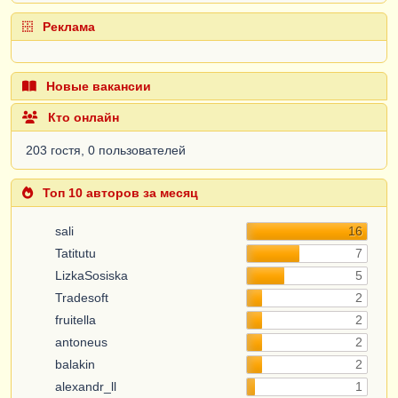
Реклама
Новые вакансии
Кто онлайн
203 гостя, 0 пользователей
Топ 10 авторов за месяц
sali
16
Tatitutu
7
LizkaSosiska
5
Tradesoft
2
fruitella
2
antoneus
2
balakin
2
alexandr_ll
1