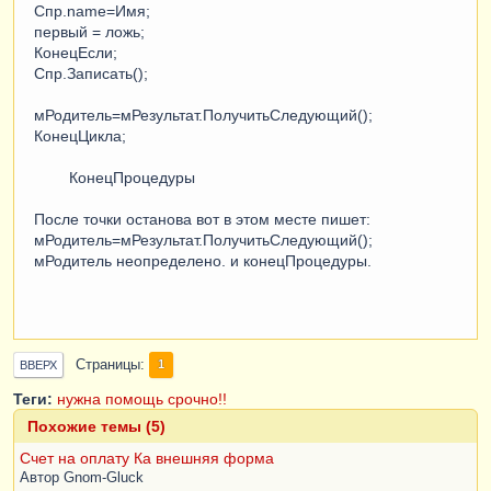
Спр.name=Имя;
первый = ложь;
КонецЕсли;
Спр.Записать();
мРодитель=мРезультат.ПолучитьСледующий();
КонецЦикла;
КонецПроцедуры
После точки останова вот в этом месте пишет:
мРодитель=мРезультат.ПолучитьСледующий();
мРодитель неопределено. и конецПроцедуры.
Страницы
1
ВВЕРХ
Теги:
нужна помощь
срочно!!
Похожие темы (5)
Счет на оплату Ка внешняя форма
Автор
Gnom-Gluck