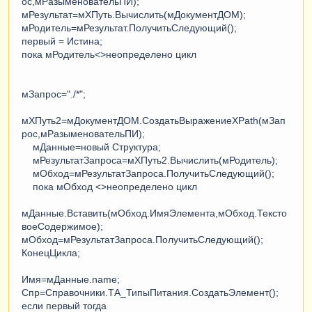
ос,мРазыменовательПИ);
мРезультат=мХПуть.Вычислить(мДокументДОМ);
мРодитель=мРезультат.ПолучитьСледующий();
первый = Истина;
пока мРодитель<>неопределено цикл
мЗапрос="./*";
мХПуть2=мДокументДОМ.СоздатьВыражениеXPath(мЗап
рос,мРазыменовательПИ);
мДанные=новый Структура;
мРезультатЗапроса=мХПуть2.Вычислить(мРодитель);
мОбход=мРезультатЗапроса.ПолучитьСледующий();
пока мОбход <>неопределено цикл
мДанные.Вставить(мОбход.ИмяЭлемента,мОбход.Тексто
воеСодержимое);
мОбход=мРезультатЗапроса.ПолучитьСледующий();
КонецЦикла;
Имя=мДанные.name;
Спр=Справочники.ТА_ТипыПитания.СоздатьЭлемент();
если первый тогда