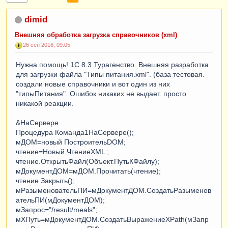
dimid
Внешняя обработка загрузка справочников (xml)
26 сен 2016, 09:05
Нужна помощь! 1С 8.3 Турагенство. Внешняя разработка
для загрузки файла "Типы питания.xml". (база тестовая.
создали новые справочники и вот один из них
"типыПитания". Ошибок никаких не выдает. просто
никакой реакции.
&НаСервере
Процедура Команда1НаСервере();
мДОМ=новый ПостроительDOM;
чтение=Новый ЧтениеXML ;
чтение.ОткрытьФайл(Объект.ПутьКФайлу);
мДокументДОМ=мДОМ.Прочитать(чтение);
чтение.Закрыть();
мРазыменовательПИ=мДокументДОМ.СоздатьРазыменов
ательПИ(мДокументДОМ);
мЗапрос="/result/meals";
мХПуть=мДокументДОМ.СоздатьВыражениеXPath(мЗапр