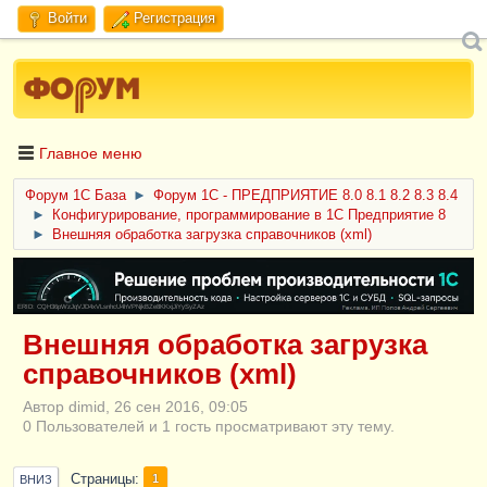
Войти
Регистрация
Главное меню
Форум 1C База
►
Форум 1С - ПРЕДПРИЯТИЕ 8.0 8.1 8.2 8.3 8.4
►
Конфигурирование, программирование в 1С Предприятие 8
►
Внешняя обработка загрузка справочников (xml)
ERID: CQH36pWzJqVJD4xVLsnhcU4hVPNjkBZe8KKxjJiYySyZAz
Внешняя обработка загрузка
справочников (xml)
Автор dimid, 26 сен 2016, 09:05
0 Пользователей и 1 гость просматривают эту тему.
Страницы
1
ВНИЗ