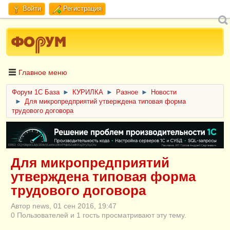
Войти
Регистрация
Главное меню
Форум 1C База
►
КУРИЛКА
►
Разное
►
Новости
►
Для микропредприятий утверждена типовая форма
трудового договора
ERID: CQH36pWzJqVJD4xVLsnhcU4hVPNjkBZe8KKxjJiYySyZAz
Для микропредприятий
утверждена типовая форма
трудового договора
Автор news, 01 сен 2016, 19:47
0 Пользователей и 1 гость просматривают эту тему.