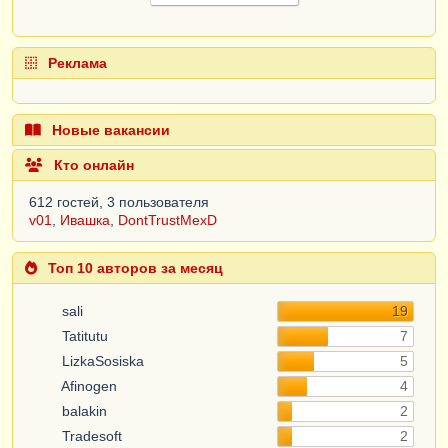
Реклама
Новые вакансии
Кто онлайн
612 гостей, 3 пользователя
v01
,
Ивашка
,
DontTrustMexD
Топ 10 авторов за месяц
sali
19
Tatitutu
7
LizkaSosiska
5
Afinogen
4
balakin
2
Tradesoft
2