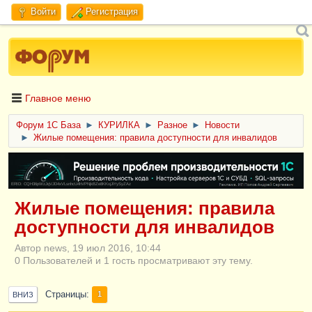
Войти
Регистрация
Главное меню
Форум 1C База
►
КУРИЛКА
►
Разное
►
Новости
►
Жилые помещения: правила доступности для инвалидов
ERID: CQH36pWzJqVJD4xVLsnhcU4hVPNjkBZe8KKxjJiYySyZAz
Жилые помещения: правила
доступности для инвалидов
Автор news, 19 июл 2016, 10:44
0 Пользователей и 1 гость просматривают эту тему.
Страницы
1
ВНИЗ