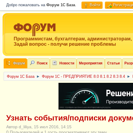
Добро пожаловать на
Форум 1C База
.
Войти
Регистрац
Программистам, бухгалтерам, администраторам,
Задай вопрос - получи решение проблемы
Форум
Поиск
Новости
Мероприятия
Статьи
Разр
Форум 1C База
►
Форум 1С - ПРЕДПРИЯТИЕ 8.0 8.1 8.2 8.3 8.4
►
ERID: CQH36pWzJqVJD4xVLsnhcU4hVPNjkBZe8KKxjJiYySyZAz
Узнать события/подписки докуме
Автор d_liliya, 15 июл 2016, 14:15
0 Пользователей и 1 гость просматривают эту тему.