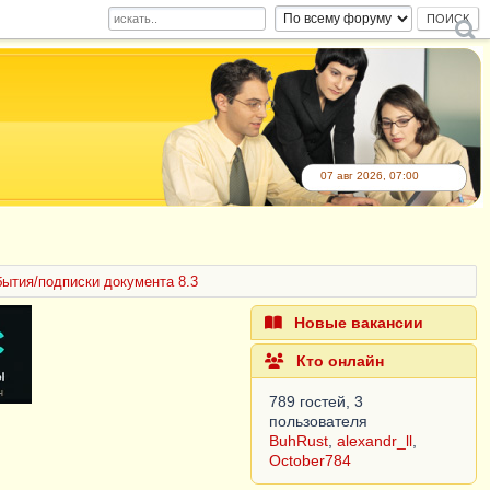
07 авг 2026, 07:00
бытия/подписки документа 8.3
Новые вакансии
Кто онлайн
789 гостей, 3
пользователя
BuhRust
,
alexandr_ll
,
October784