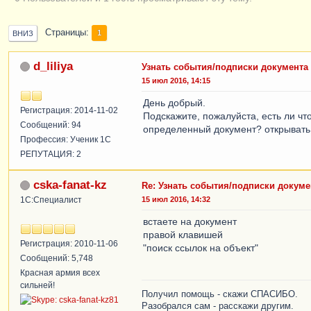
Страницы
1
ВНИЗ
d_liliya
Узнать события/подписки документа 
15 июл 2016, 14:15
День добрый.
Регистрация: 2014-11-02
Подскажите, пожалуйста, есть ли чт
Сообщений: 94
определенный документ? открывать 
Профессия: Ученик 1С
РЕПУТАЦИЯ: 2
cska-fanat-kz
Re: Узнать события/подписки докуме
1С:Специалист
15 июл 2016, 14:32
встаете на документ
правой клавишей
Регистрация: 2010-11-06
"поиск ссылок на объект"
Сообщений: 5,748
Красная армия всех
сильней!
Получил помощь - скажи СПАСИБО.
Разобрался сам - расскажи другим.