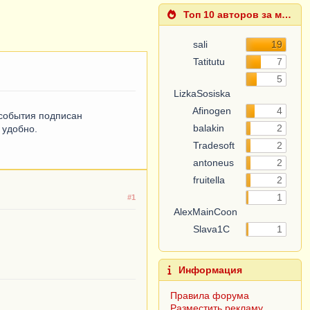
Топ 10 авторов за месяц
sali
19
Tatitutu
7
LizkaSosiska
5
Afinogen
4
balakin
2
 события подписан
 удобно.
Tradesoft
2
antoneus
2
fruitella
2
AlexMainCoon
1
#1
Slava1C
1
Информация
Правила форума
Разместить рекламу
Политика в отношении
обработки персональных