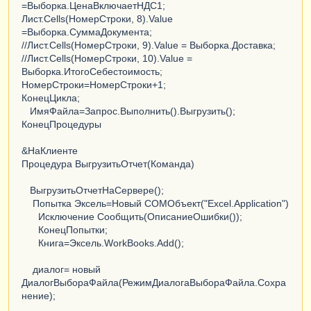
=Выборка.ЦенаВключаетНДС1;
Лист.Cells(НомерСтроки, 8).Value
=Выборка.СуммаДокумента;
//Лист.Cells(НомерСтроки, 9).Value = Выборка.Доставка;
//Лист.Cells(НомерСтроки, 10).Value =
Выборка.ИтогоСебестоимость;
НомерСтроки=НомерСтроки+1;
КонецЦикла;
ИмяФайла=Запрос.Выполнить().Выгрузить();
КонецПроцедуры
&НаКлиенте
Процедура ВыгрузитьОтчет(Команда)
ВыгрузитьОтчетНаСервере();
Попытка Эксель=Новый COMОбъект("Excel.Application")
Исключение Сообщить(ОписаниеОшибки());
КонецПопытки;
Книга=Эксель.WorkBooks.Add();
диалог= новый
ДиалогВыбораФайла(РежимДиалогаВыбораФайла.Сохра
нение);