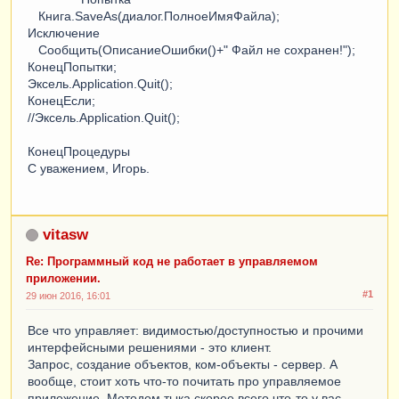
Книга.SaveAs(диалог.ПолноеИмяФайла);
Исключение
Сообщить(ОписаниеОшибки()+" Файл не сохранен!");
КонецПопытки;
Эксель.Application.Quit();
КонецЕсли;
//Эксель.Application.Quit();
КонецПроцедуры
С уважением, Игорь.
vitasw
Re: Программный код не работает в управляемом
приложении.
#1
29 июн 2016, 16:01
Все что управляет: видимостью/доступностью и прочими
интерфейсными решениями - это клиент.
Запрос, создание объектов, ком-объекты - сервер. А
вообще, стоит хоть что-то почитать про управляемое
приложение. Методом тыка скорее всего что-то у вас