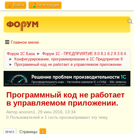
Войти
Регистрация
Главное меню
Форум 1C База
►
Форум 1С - ПРЕДПРИЯТИЕ 8.0 8.1 8.2 8.3 8.4
►
Конфигурирование, программирование в 1С Предприятие 8
►
Программный код не работает в управляемом приложении.
ERID: CQH36pWzJqVJD4xVLsnhcU4hVPNjkBZe8KKxjJiYySyZAz
Программный код не работает
в управляемом приложении.
Автор anonim1, 29 июн 2016, 13:34
0 Пользователей и 1 гость просматривают эту тему.
Страницы
1
ВНИЗ