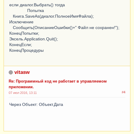
если диалог.Выбрать() тогда
Попытка
Книга.SaveAs(диалог.ПолноеИмяФайла);
Исключение
Сообщить(ОписаниеОшибки()+" Файл не сохранен!");
КонецПопытки;
Эксель.Application.Quit();
КонецЕсли;
КонецПроцедуры
vitasw
Re: Программный код не работает в управляемом
приложении.
#4
07 июл 2016, 13:11
Через Объект: Объект.Дата