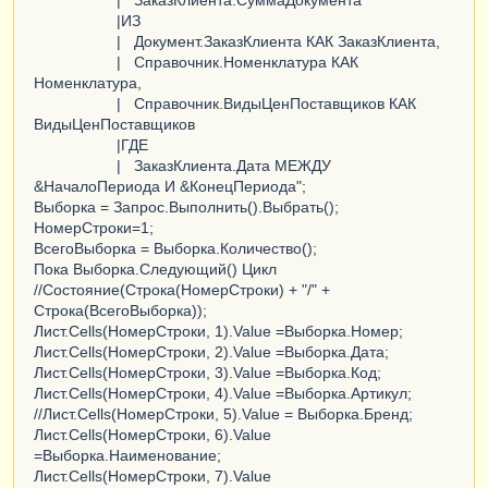
|ИЗ
| Документ.ЗаказКлиента КАК ЗаказКлиента,
| Справочник.Номенклатура КАК
Номенклатура,
| Справочник.ВидыЦенПоставщиков КАК
ВидыЦенПоставщиков
|ГДЕ
| ЗаказКлиента.Дата МЕЖДУ
&НачалоПериода И &КонецПериода";
Выборка = Запрос.Выполнить().Выбрать();
НомерСтроки=1;
ВсегоВыборка = Выборка.Количество();
Пока Выборка.Следующий() Цикл
//Состояние(Строка(НомерСтроки) + "/" +
Строка(ВсегоВыборка));
Лист.Cells(НомерСтроки, 1).Value =Выборка.Номер;
Лист.Cells(НомерСтроки, 2).Value =Выборка.Дата;
Лист.Cells(НомерСтроки, 3).Value =Выборка.Код;
Лист.Cells(НомерСтроки, 4).Value =Выборка.Артикул;
//Лист.Cells(НомерСтроки, 5).Value = Выборка.Бренд;
Лист.Cells(НомерСтроки, 6).Value
=Выборка.Наименование;
Лист.Cells(НомерСтроки, 7).Value