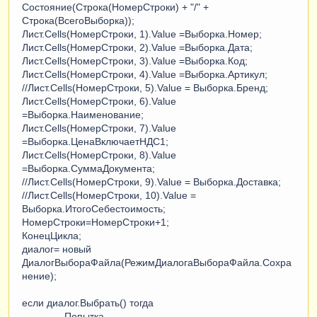
Состояние(Строка(НомерСтроки) + "/" +
Строка(ВсегоВыборка));
Лист.Cells(НомерСтроки, 1).Value =Выборка.Номер;
Лист.Cells(НомерСтроки, 2).Value =Выборка.Дата;
Лист.Cells(НомерСтроки, 3).Value =Выборка.Код;
Лист.Cells(НомерСтроки, 4).Value =Выборка.Артикул;
//Лист.Cells(НомерСтроки, 5).Value = Выборка.Бренд;
Лист.Cells(НомерСтроки, 6).Value
=Выборка.Наименование;
Лист.Cells(НомерСтроки, 7).Value
=Выборка.ЦенаВключаетНДС1;
Лист.Cells(НомерСтроки, 8).Value
=Выборка.СуммаДокумента;
//Лист.Cells(НомерСтроки, 9).Value = Выборка.Доставка;
//Лист.Cells(НомерСтроки, 10).Value =
Выборка.ИтогоСебестоимость;
НомерСтроки=НомерСтроки+1;
КонецЦикла;
диалог= новый
ДиалогВыбораФайла(РежимДиалогаВыбораФайла.Сохра
нение);
если диалог.Выбрать() тогда
Попытка