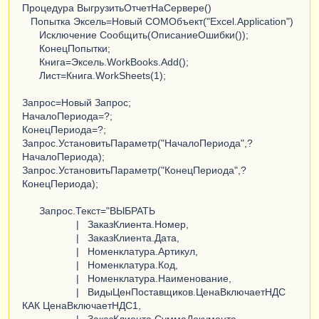
Процедура ВыгрузитьОтчетНаСервере()
Попытка Эксель=Новый COMОбъект("Excel.Application")
Исключение Сообщить(ОписаниеОшибки());
КонецПопытки;
Книга=Эксель.WorkBooks.Add();
Лист=Книга.WorkSheets(1);
Запрос=Новый Запрос;
НачалоПериода=?;
КонецПериода=?;
Запрос.УстановитьПараметр("НачалоПериода",?
НачалоПериода);
Запрос.УстановитьПараметр("КонецПериода",?
КонецПериода);
Запрос.Текст="ВЫБРАТЬ
| ЗаказКлиента.Номер,
| ЗаказКлиента.Дата,
| Номенклатура.Артикул,
| Номенклатура.Код,
| Номенклатура.Наименование,
| ВидыЦенПоставщиков.ЦенаВключаетНДС
КАК ЦенаВключаетНДС1,
| ЗаказКлиента.СуммаДокумента