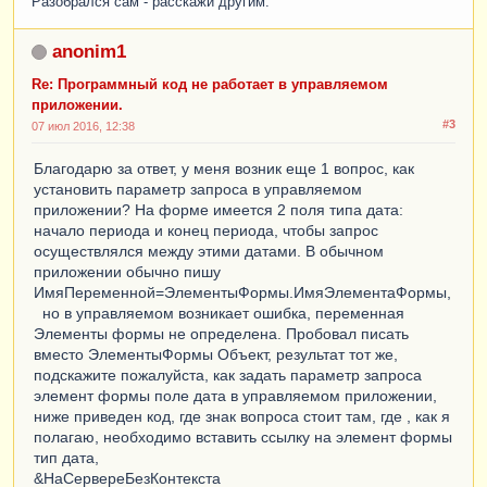
Разобрался сам - расскажи другим.
anonim1
Re: Программный код не работает в управляемом
приложении.
#3
07 июл 2016, 12:38
Благодарю за ответ, у меня возник еще 1 вопрос, как
установить параметр запроса в управляемом
приложении? На форме имеется 2 поля типа дата:
начало периода и конец периода, чтобы запрос
осуществлялся между этими датами. В обычном
приложении обычно пишу
ИмяПеременной=ЭлементыФормы.ИмяЭлементаФормы,
но в управляемом возникает ошибка, переменная
Элементы формы не определена. Пробовал писать
вместо ЭлементыФормы Объект, результат тот же,
подскажите пожалуйста, как задать параметр запроса
элемент формы поле дата в управляемом приложении,
ниже приведен код, где знак вопроса стоит там, где , как я
полагаю, необходимо вставить ссылку на элемент формы
тип дата,
&НаСервереБезКонтекста