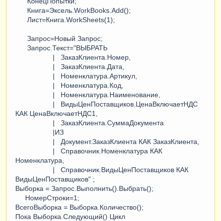
КонецПопытки;
Книга=Эксель.WorkBooks.Add();
Лист=Книга.WorkSheets(1);
Запрос=Новый Запрос;
Запрос.Текст="ВЫБРАТЬ
| ЗаказКлиента.Номер,
| ЗаказКлиента.Дата,
| Номенклатура.Артикул,
| Номенклатура.Код,
| Номенклатура.Наименование,
| ВидыЦенПоставщиков.ЦенаВключаетНДС
КАК ЦенаВключаетНДС1,
| ЗаказКлиента.СуммаДокумента
|ИЗ
| Документ.ЗаказКлиента КАК ЗаказКлиента,
| Справочник.Номенклатура КАК
Номенклатура,
| Справочник.ВидыЦенПоставщиков КАК
ВидыЦенПоставщиков" ;
Выборка = Запрос.Выполнить().Выбрать();
НомерСтроки=1;
ВсегоВыборка = Выборка.Количество();
Пока Выборка.Следующий() Цикл