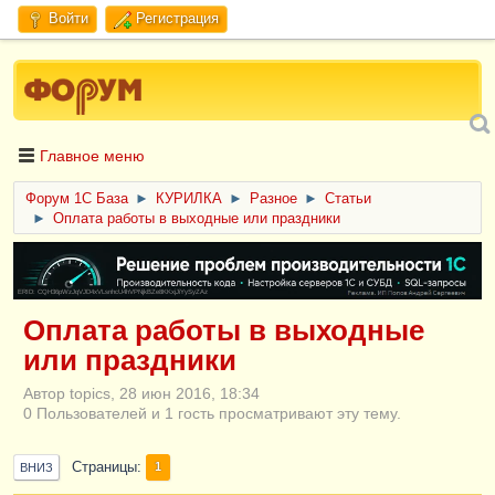
Войти
Регистрация
Главное меню
Форум 1C База
►
КУРИЛКА
►
Разное
►
Статьи
►
Оплата работы в выходные или праздники
ERID: CQH36pWzJqVJD4xVLsnhcU4hVPNjkBZe8KKxjJiYySyZAz
Оплата работы в выходные
или праздники
Автор topics, 28 июн 2016, 18:34
0 Пользователей и 1 гость просматривают эту тему.
Страницы
1
ВНИЗ