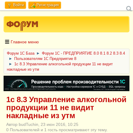
Войти
Регистрация
Главное меню
Форум 1C База
►
Форум 1С - ПРЕДПРИЯТИЕ 8.0 8.1 8.2 8.3 8.4
►
Пользователям 1С Предприятие 8
►
1c 8.3 Управление алкогольной продукции 11 не видит
накладные из утм
ERID: CQH36pWzJqVJD4xVLsnhcU4hVPNjkBZe8KKxjJiYySyZAz
1c 8.3 Управление алкогольной
продукции 11 не видит
накладные из утм
Автор budTuchin, 23 июн 2016, 10:25
0 Пользователей и 1 гость просматривают эту тему.