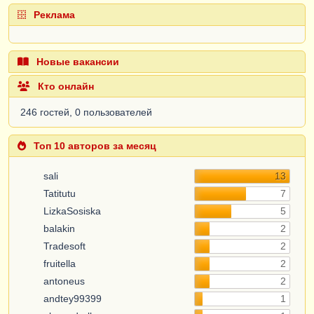
Реклама
Новые вакансии
Кто онлайн
246 гостей, 0 пользователей
Топ 10 авторов за месяц
sali
13
Tatitutu
7
LizkaSosiska
5
balakin
2
Tradesoft
2
fruitella
2
antoneus
2
andtey99399
1