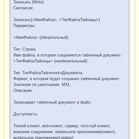
Записать (Write)
Синтаксис:
ЭлементыФормы
.
ТабДок
.
вывести
(
ОбластьДанные
);
Записать(<ИмяФайла>, <ТипФайлаТаблицы>)
КонецЦикла
;
Параметры:
....................................
<ИмяФайла> (обязательный)
ЭлементыФормы
.
ТабДок
.
Вывести
(
ОбластьПодвал
);
Тип: Строка.
...................
дальше
отч
ё
т
Имя файла, в котором сохраняется табличный документ.
сохраняется
.
<ТипФайлаТаблицы> (необязательный)
Тип: ТипФайлаТабличногоДокумента.
Формат, в котором будет сохранен табличный документ.
Значение по умолчанию: MXL.
Описание:
Записывает табличный документ в файл.
Доступность:
Тонкий клиент, веб-клиент, сервер, толстый клиент,
внешнее соединение, мобильное приложение(клиент),
мобильное приложение(сервер).