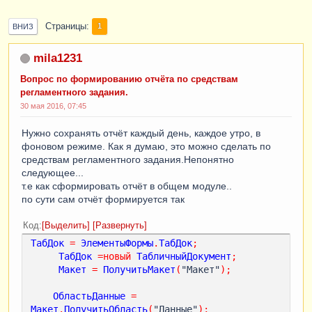
Страницы
1
ВНИЗ
mila1231
Вопрос по формированию отчёта по средствам
регламентного задания.
30 мая 2016, 07:45
Нужно сохранять отчёт каждый день, каждое утро, в
фоновом режиме. Как я думаю, это можно сделать по
средствам регламентного задания.Непонятно
следующее...
т.е как сформировать отчёт в общем модуле..
по сути сам отчёт формируется так
Код
Выделить
Развернуть
ТабДок
=
ЭлементыФормы
.
ТабДок
;
ТабДок
=
новый
ТабличныйДокумент
;
Макет
=
ПолучитьМакет
(
"Макет"
);
ОбластьДанные
=
Макет
.
ПолучитьОбласть
(
"Данные"
);