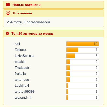
Новые вакансии
Кто онлайн
254 гостя, 0 пользователей
Топ 10 авторов за месяц
sali
19
Tatitutu
7
LizkaSosiska
5
balakin
2
Tradesoft
2
fruitella
2
antoneus
2
LevkinaN
1
andtey99399
1
alexandr_ll
1