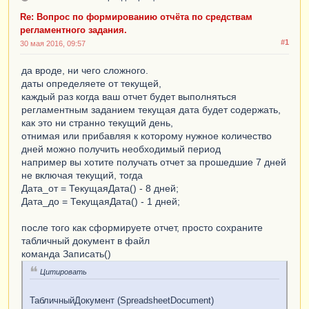
ки
МЕЖДУ
 &
Дата_от
И
 &
Дата_до
                   |    
И
Re: Вопрос по формированию отчёта по средствам
РеестрДвиженияПрибораСрезПоследних
.
Контрагент
регламентного задания.
_регистр
=
 &
контрагент
#1
30 мая 2016, 09:57
                   |

                   |
УПОРЯДОЧИТЬ
ПО
да вроде, ни чего сложного.
                   |    
Статус_регистр
"   ;

даты определяете от текущей,
каждый раз когда ваш отчет будет выполняться
регламентным заданием текущая дата будет содержать,
Запрос
.
УстановитьПараметр
(
"Контрагент"
,
как это ни странно текущий день,
Контрагент
);
отнимая или прибавляя к которому нужное количество
Запрос
.
УстановитьПараметр
(
"Дата_от"
,
дней можно получить необходимый период
НачалоДня
(
Дата_от
));
например вы хотите получать отчет за прошедшие 7 дней
Запрос
.
УстановитьПараметр
(
"Дата_до"
,
не включая текущий, тогда
КонецДня
(
Дата_до
));
Дата_от = ТекущаяДата() - 8 дней;
Дата_до = ТекущаяДата() - 1 дней;
ВыборкаДанные
=
после того как сформируете отчет, просто сохраните
Запрос
.
Выполнить
().
Выбрать
();
табличный документ в файл
команда Записать()
Пока
выборкаДанные
.
Следующий
()
цикл
Цитировать
ОбластьДанные
.
Параметры
.
Номер_прибора
=
ВыборкаДанные
.
Номер_прибора_регистр
;
ТабличныйДокумент (SpreadsheetDocument)
................................