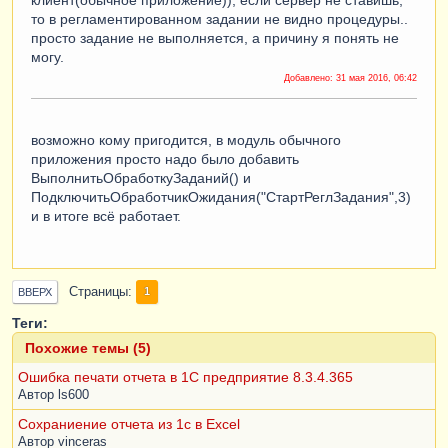
то в регламентированном задании не видно процедуры..
просто задание не выполняется, а причину я понять не
могу.
Добавлено:
31 мая 2016, 06:42
возможно кому пригодится, в модуль обычного
приложения просто надо было добавить
ВыполнитьОбработкуЗаданий() и
ПодключитьОбработчикОжидания("СтартРеглЗадания",3)
и в итоге всё работает.
Страницы
1
ВВЕРХ
Теги:
Похожие темы (5)
Ошибка печати отчета в 1С предприятие 8.3.4.365
Автор
ls600
Сохраниение отчета из 1с в Excel
Автор
vinceras