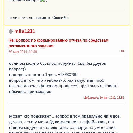
...................................
//ТабДок.вывести(ОбластьДанные);
если помогло нажмите: Спасибо!
КонецЦикла
;
mila1231
//ТабДок.Вывести(ОбластьПодвал);
Re: Вопрос по формированию отчёта по средствам
ТабДок
.
Записать
(
"C:\Таблица2.xls"
,
регламентного задания.
ТипФайлаТабличногоДокумента
.
xls
);
#4
30 мая 2016, 10:39
КонецПроцедуры
если бы можно было бы поручить, был бы другой
вопрос))
про день понятно 1день =24*60*60...
вопрос в том, что непонятно, как запустить, чтоб
выполнялось в фоновом процессе, при том, что клиент
обычное приложение.
Добавлено:
30 мая 2016, 12:35
Может, кто подскажет... вопрос в том правильно ли я всё
делаю, если у меня бд встроенная, т.е файловая, а в
общем модуле я ставлю галку сервер(и по умолчанию
клиент(обычное приложение)), если сервер не ставишь,