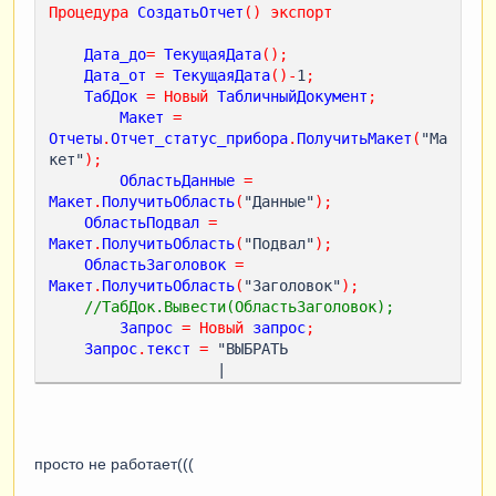
Процедура
СоздатьОтчет
()
экспорт
Дата_до
=
ТекущаяДата
();
Дата_от
=
ТекущаяДата
()-
1
;
ТабДок
=
Новый
ТабличныйДокумент
;
Макет
=
Отчеты
.
Отчет_статус_прибора
.
ПолучитьМакет
(
"Ма
кет"
);
ОбластьДанные
=
Макет
.
ПолучитьОбласть
(
"Данные"
);
ОбластьПодвал
=
Макет
.
ПолучитьОбласть
(
"Подвал"
);
ОбластьЗаголовок
=
Макет
.
ПолучитьОбласть
(
"Заголовок"
);
//ТабДок.Вывести(ОбластьЗаголовок);
Запрос
=
Новый
запрос
;
Запрос
.
текст
=
 "ВЫБРАТЬ

                   |    
РеестрДвиженияПрибораСрезПоследних
.
Номер_приб
ора_регистр
,
                   |    
РеестрДвиженияПрибораСрезПоследних
.
Тип_СИ_рег
просто не работает(((
истр
,