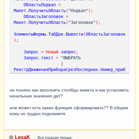
ОбластьПодвал
=
Макет
.
ПолучитьОбласть
(
"Подвал"
);
ОбластьЗаголовок
=
Макет
.
ПолучитьОбласть
(
"Заголовок"
);
ЭлементыФормы
.
ТабДок
.
Вывести
(
ОбластьЗаголовок
);
Запрос
=
Новый
запрос
;
Запрос
.
текст
=
 "ВЫБРАТЬ

                   |    
РеестрДвиженияПрибораСрезПоследних
.
Номер_приб
ора_регистр
,
.............................................
не поняно как заполнить столбцы макета и как установить
........
начальные значения дат?
                   |
ИЗ
                   |    
или может есть какая функция сформировать?? В общем
РегистрСведений
.
РеестрДвиженияПрибора
.
СрезПос
кому не трудно подскажите.
ледних
КАК
РеестрДвиженияПрибораСрезПоследних
                   |
ГДЕ
                   |    
РеестрДвиженияПрибораСрезПоследних
.
Дата_при
ё
м
LexaK
Все гораздо проще.