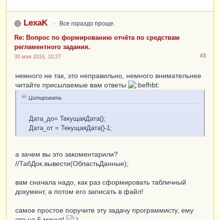
......................
               |
ГДЕ
                   |    
LexaK
Все гораздо проще.
РеестрДвиженияПрибораСрезПоследних
.
Дата_при
ё
м
ки
МЕЖДУ
 &
Дата_от
И
 &
Дата_до
Re: Вопрос по формированию отчёта по средствам
............................
регламентного задания.
#3
30 мая 2016, 10:27
Запрос
.
УстановитьПараметр
(
"Дата_от"
,
НачалоДня
(
Дата_от
));
немного не так, это неправильно, немного внимательнее
Запрос
.
УстановитьПараметр
(
"Дата_до"
,
читайте присылаемые вам ответы
КонецДня
(
Дата_до
));
Цитировать
Дата_до= ТекущаяДата();
Дата_от = ТекущаяДата()-1;
ВыборкаДанные
=
Запрос
.
Выполнить
().
Выбрать
();
а зачем вы это закоментарили?
//ТабДок.вывести(ОбластьДанные);
Пока
выборкаДанные
.
Следующий
()
цикл
вам сначала надо, как раз сформировать табличный
документ, а потом его записать в файл!
ОбластьДанные
.
Параметры
.
Номер_прибора
=
ВыборкаДанные
.
Номер_прибора_регистр
;
самое простое поручите эту задачу программисту, ему
это на 5 минут!