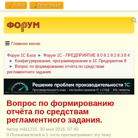
Войти
Регистрация
Главное меню
Форум 1C База
►
Форум 1С - ПРЕДПРИЯТИЕ 8.0 8.1 8.2 8.3 8.4
►
Конфигурирование, программирование в 1С Предприятие 8
►
Вопрос по формированию отчёта по средствам
регламентного задания.
ERID: CQH36pWzJqVJD4xVLsnhcU4hVPNjkBZe8KKxjJiYySyZAz
Вопрос по формированию
отчёта по средствам
регламентного задания.
Автор mila1231, 30 мая 2016, 07:45
0 Пользователей и 1 гость просматривают эту тему.