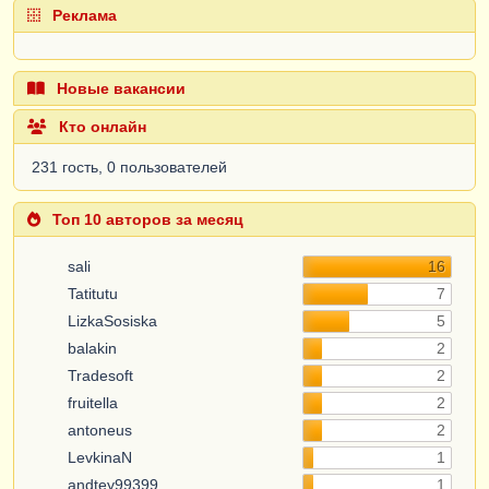
Реклама
Новые вакансии
Кто онлайн
231 гость, 0 пользователей
Топ 10 авторов за месяц
sali
16
Tatitutu
7
LizkaSosiska
5
balakin
2
Tradesoft
2
fruitella
2
antoneus
2
LevkinaN
1
andtey99399
1