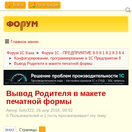
Войти
Регистрация
Главное меню
Форум 1C База
►
Форум 1С - ПРЕДПРИЯТИЕ 8.0 8.1 8.2 8.3 8.4
►
Конфигурирование, программирование в 1С Предприятие 8
►
Вывод Родителя в макете печатной формы
ERID: CQH36pWzJqVJD4xVLsnhcU4hVPNjkBZe8KKxjJiYySyZAz
Вывод Родителя в макете
печатной формы
Автор Solo322, 26 апр 2016, 09:52
0 Пользователей и 1 гость просматривают эту тему.
Страницы
1
ВНИЗ