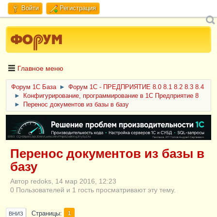
Войти
Регистрация
Главное меню
Форум 1C База
►
Форум 1С - ПРЕДПРИЯТИЕ 8.0 8.1 8.2 8.3 8.4
►
Конфигурирование, программирование в 1С Предприятие 8
►
Перенос документов из базы в базу
ERID: CQH36pWzJqVJD4xVLsnhcU4hVPNjkBZe8KKxjJiYySyZAz
Перенос документов из базы в
базу
Автор redoks, 14 мар 2016, 12:23
0 Пользователей и 1 гость просматривают эту тему.
Страницы
1
ВНИЗ