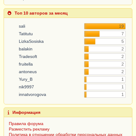
Топ 10 авторов за месяц
sali
19
Tatitutu
7
LizkaSosiska
5
balakin
2
Tradesoft
2
fruitella
2
antoneus
2
Yury_B
1
nik9997
1
innatvorogova
1
Информация
Правила форума
Разместить рекламу
Политика в отношении обработки персональных данных