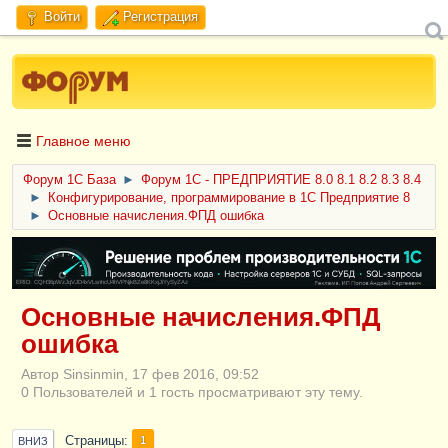
Войти
Регистрация
Главное меню
Форум 1C База
►
Форум 1С - ПРЕДПРИЯТИЕ 8.0 8.1 8.2 8.3 8.4
►
Конфигурирование, программирование в 1С Предприятие 8
►
Основные начисления.ФПД ошибка
ERID: CQH36pWzJqVJD4xVLsnhcU4hVPNjkBZe8KKxjJiYySyZAz
Основные начисления.ФПД
ошибка
Автор Sinsinmin, 17 фев 2016, 09:52
0 Пользователей и 1 гость просматривают эту тему.
Страницы
1
ВНИЗ