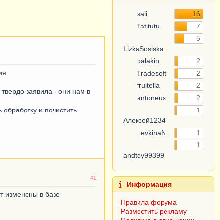
sali
16
Tatitutu
7
5
LizkaSosiska
balakin
2
ия.
Tradesoft
2
fruitella
2
твердо заявила - они нам в
antoneus
2
 обработку и почистить
1
Алексей1234
LevkinaN
1
1
andtey99399
#1
Информация
ут изменены в базе
Правила форума
Разместить рекламу