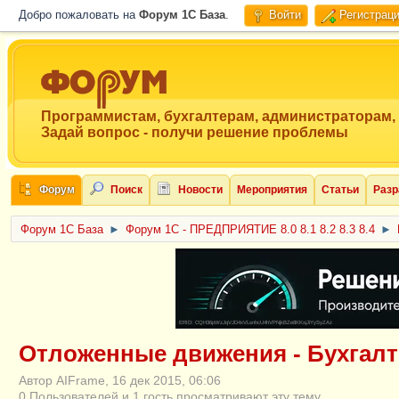
Добро пожаловать на
Форум 1C База
.
Войти
Регистрац
Программистам, бухгалтерам, администраторам,
Задай вопрос - получи решение проблемы
Форум
Поиск
Новости
Мероприятия
Статьи
Разр
Форум 1C База
►
Форум 1С - ПРЕДПРИЯТИЕ 8.0 8.1 8.2 8.3 8.4
►
ERID: CQH36pWzJqVJD4xVLsnhcU4hVPNjkBZe8KKxjJiYySyZAz
Отложенные движения - Бухгалтер
Автор AIFrame, 16 дек 2015, 06:06
0 Пользователей и 1 гость просматривают эту тему.