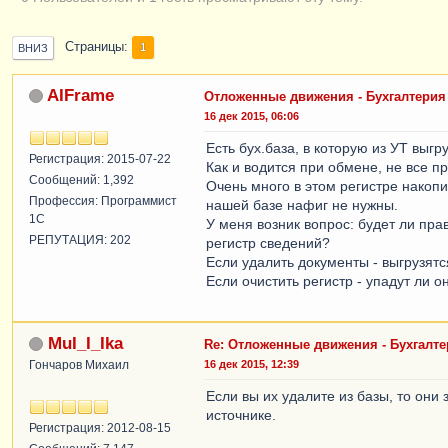
Страницы
1
ВНИЗ
AIFrame
Отложенные движения - Бухгалтерия (
16 дек 2015, 06:06
Есть бух.база, в которую из УТ вы
Регистрация: 2015-07-22
Как и водится при обмене, не все 
Сообщений: 1,392
Очень много в этом регистре накоп
Профессия: Программист
нашей базе нафиг не нужны.
1С
У меня возник вопрос: будет ли пр
РЕПУТАЦИЯ: 202
регистр сведений?
Если удалить документы - выгрузят
Если очистить регистр - упадут ли 
MuI_I_Ika
Re: Отложенные движения - Бухгалтери
Гончаров Михаил
16 дек 2015, 12:39
Если вы их удалите из базы, то они
источнике.
Регистрация: 2012-08-15