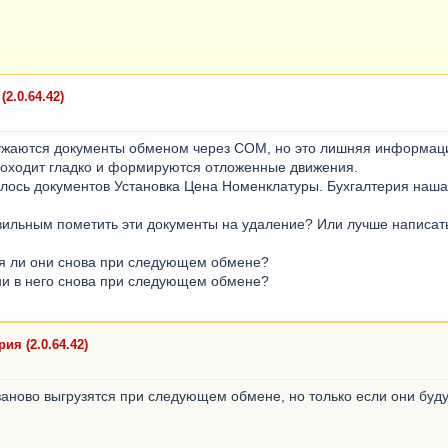
2.0.64.42)
гружаются документы обменом через COM, но это лишняя информац
проходит гладко и формируются отложенные движения.
илось документов Установка Цена Номенклатуры. Бухгалтерия наша 
авильным пометить эти документы на удаление? Или лучше написать
ся ли они снова при следующем обмене?
они в него снова при следующем обмене?
я (2.0.64.42)
 заново выгрузятся при следующем обмене, но только если они буд