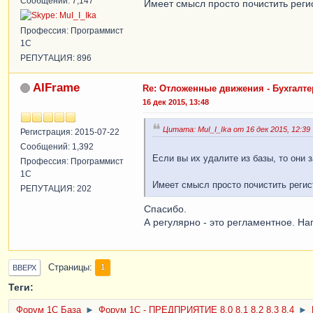
Сообщений: 7,147
Имеет смысл просто почистить регис
Профессия: Программист
1С
РЕПУТАЦИЯ: 896
AIFrame
Re: Отложенные движения - Бухгалтери
16 дек 2015, 13:48
Цитата: MuI_I_Ika от 16 дек 2015, 12:39
Регистрация: 2015-07-22
Сообщений: 1,392
Если вы их удалите из базы, то они 
Профессия: Программист
1С
Имеет смысл просто почистить регист
РЕПУТАЦИЯ: 202
Спасибо.
А регулярно - это регламентное. На
Страницы
1
ВВЕРХ
Теги:
Форум 1C База
►
Форум 1С - ПРЕДПРИЯТИЕ 8.0 8.1 8.2 8.3 8.4
►