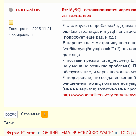
aramastus
Re: MySQL останавливается через к
21 ноя 2015, 19:35
Я столкнулся с проблемой где, и
Регистрация: 2015-11-21
ошибка страницы, и mysql попыталс
Сообщений: 1
(попробует еще раз, и т.д.).
Я перешел на эту страницу после п
/var/lib/mysql/mysql.sock "' (2), п
до конца.
Я поставил режим force_recovery 1,
но у меня не возникло проблемы). П
обслуживание, и через несколько м
Я подозреваю, что создание копии б
очищением таблиц попытайтесь увид
(мне не верится; возможно мне прос
http://www.oemailrecovery.com/ru/mys
Страницы
1
ВВЕРХ
Теги:
Форум 1C База
►
ОБЩИЙ ТЕМАТИЧЕСКИЙ ФОРУМ 1С
►
1С Серв