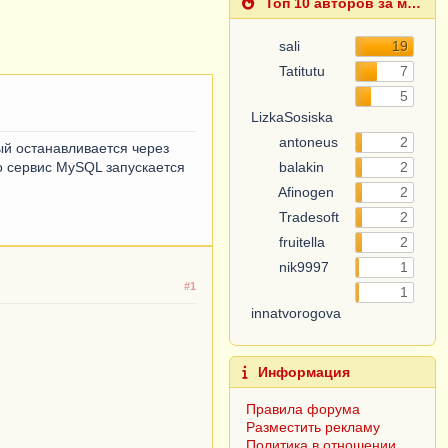
Топ 10 авторов за месяц
sali
19
Tatitutu
7
LizkaSosiska
5
antoneus
2
balakin
2
ый останавливается через
то сервис MySQL запускается
Afinogen
2
Tradesoft
2
fruitella
2
nik9997
1
innatvorogova
1
#1
Информация
Правила форума
Разместить рекламу
Политика в отношении
обработки персональных
данных