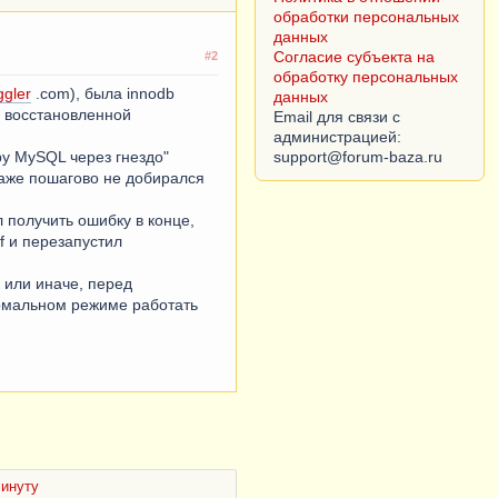
Согласие субъекта на
обработку персональных
данных
#2
Email для связи с
администрацией:
iggler
.com), была innodb
ь восстановленной
ру MySQL через гнездо"
я даже пошагово не добирался
 получить ошибку в конце,
f и перезапустил
 или иначе, перед
ормальном режиме работать
инуту