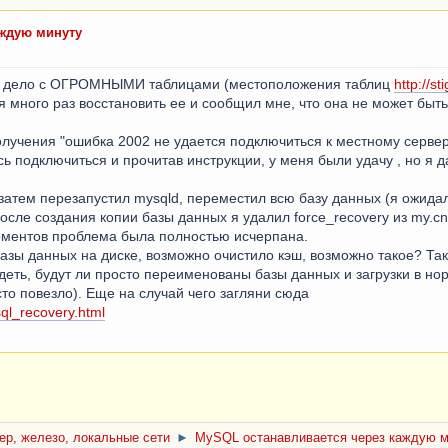
аждую минуту
мел дело с ОГРОМНЫМИ таблицами (местоположения таблиц
http://st
я много раз восстановить ее и сообщил мне, что она не может быт
олучения "ошибка 2002 не удается подключиться к местному серве
ытаясь подключиться и прочитав инструкции, у меня были удачу , но 
 затем перезапустил mysqld, переместил всю базу данных (я ожидал
осле создания копии базы данных я удалил force_recovery из my.cn
оментов проблема была полностью исчерпана.
азы данных на диске, возможно очистило кэш, возможно такое? Так
еть, будут ли просто переименованы базы данных и загрузки в н
то повезло). Еще на случай чего загляни сюда
ql_recovery.html
ер, железо, локальные сети
►
MySQL останавливается через каждую м