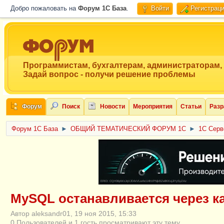
Добро пожаловать на
Форум 1C База
.
Войти
Регистрац
Программистам, бухгалтерам, администраторам,
Задай вопрос - получи решение проблемы
Форум
Поиск
Новости
Мероприятия
Статьи
Разр
Форум 1C База
►
ОБЩИЙ ТЕМАТИЧЕСКИЙ ФОРУМ 1С
►
1С Серв
ERID: CQH36pWzJqVJD4xVLsnhcU4hVPNjkBZe8KKxjJiYySyZAz
MySQL останавливается через к
Автор aleksandr01, 19 ноя 2015, 15:33
0 Пользователей и 1 гость просматривают эту тему.