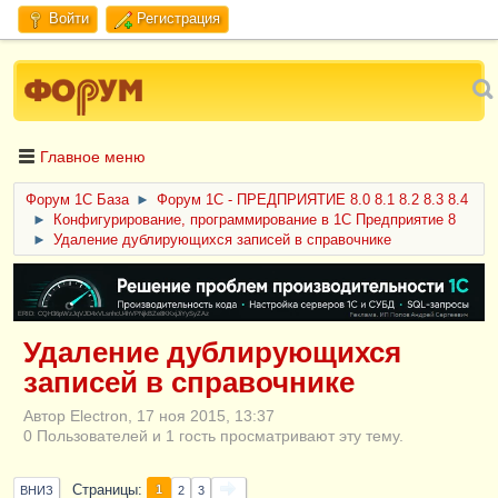
Войти
Регистрация
Главное меню
Форум 1C База
►
Форум 1С - ПРЕДПРИЯТИЕ 8.0 8.1 8.2 8.3 8.4
►
Конфигурирование, программирование в 1С Предприятие 8
►
Удаление дублирующихся записей в справочнике
ERID: CQH36pWzJqVJD4xVLsnhcU4hVPNjkBZe8KKxjJiYySyZAz
Удаление дублирующихся
записей в справочнике
Автор Electron, 17 ноя 2015, 13:37
0 Пользователей и 1 гость просматривают эту тему.
Страницы
1
ВНИЗ
2
3