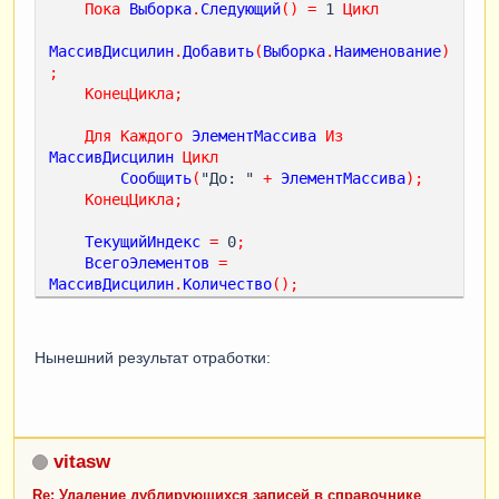
Пока
Выборка
.
Следующий
()
=
 1 
Цикл
МассивДисцилин
.
Добавить
(
Выборка
.
Наименование
)
;
КонецЦикла
;
Для
Каждого
ЭлементМассива
Из
МассивДисцилин
Цикл
Сообщить
(
"До: " 
+
ЭлементМассива
);
КонецЦикла
;
ТекущийИндекс
=
 0
;
ВсегоЭлементов
=
МассивДисцилин
.
Количество
();
Пока
ТекущийИндекс
<
ВсегоЭлементов
Цикл
НовыйИндекс
=
ТекущийИндекс
+
 1
;
Пока
НовыйИндекс
<
ВсегоЭлементов
Нынешний результат отработки:
Цикл
Если
МассивДисцилин
[
НовыйИндекс
]
=
МассивДисцилин
[
ТекущийИндекс
]
Тогда
МассивДисцилин
.
Удалить
(
НовыйИндекс
);
vitasw
ВсегоЭлементов
=
ВсегоЭлементов
-
 1
;
Re: Удаление дублирующихся записей в справочнике