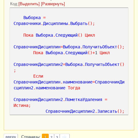
Код
Выделить
Развернуть
Выборка
=
Справочники
.
Дисциплины
.
Выбрать
();
Пока
Выборка
.
Следующий
()
Цикл
СправочникДисциплин
=
Выборка
.
ПолучитьОбъект
();
Пока
Выборка
.
Следующий
()+
1 
Цикл
СправочникДисциплин2
=
Выборка
.
ПолучитьОбъект
()
;
Если
СправочникДисциплин
.
наименование
=
СправочникДи
сциплин2
.
наименование
Тогда
СправочникДисциплин2
.
ПометкаУдаления
=
Истина
;
СправочникДисциплин2
.
Записать
();
Сообщить
(
СправочникДисциплин2
.
наименование
+
" 
Помечен на удаление."
);
конецЕсли
;
Страницы
1
ВВЕРХ
2
3