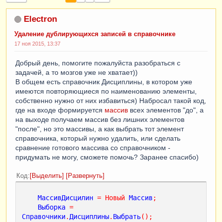
Electron
Удаление дублирующихся записей в справочнике
17 ноя 2015, 13:37
Добрый день, помогите пожалуйста разобраться с
задачей, а то мозгов уже не хватает))
В общем есть справочник Дисциплины, в котором уже
имеются повторяющиеся по наименованию элементы,
собственно нужно от них избавиться) Набросал такой код,
где на входе формируется
массив
всех элементов "до", а
на выходе получаем массив без лишних элементов
"после", но это массивы, а как выбрать тот элемент
справочника, который нужно удалить, или сделать
сравнение готового массива со справочником -
придумать не могу, сможете помочь? Заранее спасибо)
Код
Выделить
Развернуть
МассивДисцилин
=
Новый
Массив
;
Выборка
=
Справочники
.
Дисциплины
.
Выбрать
();