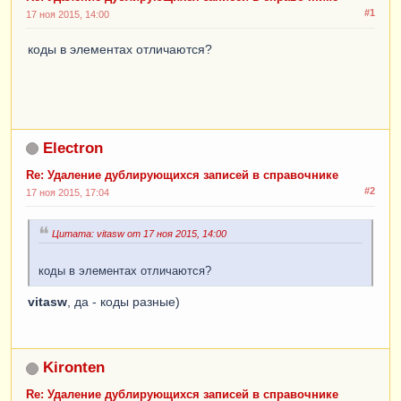
Иначе
#1
17 ноя 2015, 14:00
НовыйИндекс
=
НовыйИндекс
+
1
;
коды в элементах отличаются?
КонецЕсли
;
КонецЦикла
;
ТекущийИндекс
=
ТекущийИндекс
+
 1
;
КонецЦикла
;
Electron
Для
Каждого
ЭлементМассива
Из
МассивДисцилин
Цикл
Re: Удаление дублирующихся записей в справочнике
Сообщить
(
"После: " 
+
ЭлементМассива
);
#2
17 ноя 2015, 17:04
КонецЦикла
;
Цитата: vitasw от 17 ноя 2015, 14:00
коды в элементах отличаются?
vitasw
, да - коды разные)
Kironten
Re: Удаление дублирующихся записей в справочнике