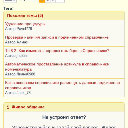
КонецЦикла
;
КонецЦикла
;
Теги:
Похожие темы (5)
Удаление процедуры
Автор
Pavel779
Проверка наличия записи в подчиненном справочнике
Автор
Алмаз
1c 8.2: Как изменить порядок столбцов в Справочнике?
Автор
jhd235
Автоматическое проставление артикула в справочнике
номенклатура
Автор
Лиана0988
Как в основном справочнике размещать данные подчиненых
справочников
Автор
Jack_78
Живое общение
Не устроил ответ?
Зарегистрируйся и задай свой вопрос. Живое