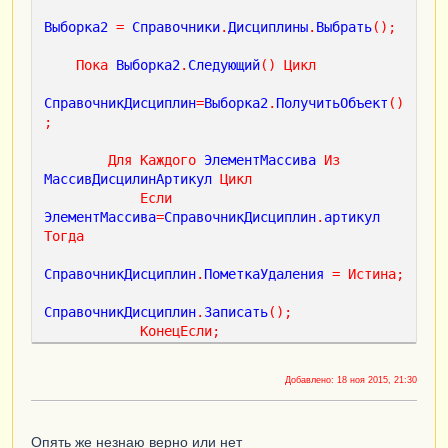
Выборка2
=
Справочники
.
Дисциплины
.
Выбрать
();
Пока
Выборка2
.
Следующий
()
Цикл
СправочникДисциплин
=
Выборка2
.
ПолучитьОбъект
()
;
Для
Каждого
ЭлементМассива
Из
МассивДисцилинАртикул
Цикл
Если
ЭлементМассива
=
СправочникДисциплин
.
артикул
Тогда
СправочникДисциплин
.
ПометкаУдаления
=
Истина
;
СправочникДисциплин
.
Записать
();
КонецЕсли
;
КонецЦикла
;
Добавлено:
18 ноя 2015, 21:30
Опять же незнаю верно или нет