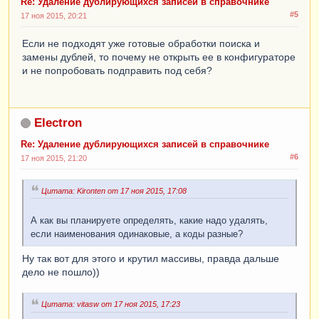
Re: Удаление дублирующихся записей в справочнике
        |        втКлиенты1.Ссылка КАК 
#5
СсылкаДубликат,

17 ноя 2015, 20:21
        |        КОЛИЧЕСТВО(РАЗЛИЧНЫЕ 
Если не подходят уже готовые обработки поиска и
втКлиенты1.Ссылка) КАК КоличествоСовпадений

замены дублей, то почему не открыть ее в конфигураторе
        |    ИЗ

и не попробовать подправить под себя?
        |        втКлиенты КАК втКлиенты

        |            ВНУТРЕННЕЕ СОЕДИНЕНИЕ 
втКлиенты КАК втКлиенты1

        |            ПО 
Electron
втКлиенты.Наименование = 
втКлиенты1.Наименование

Re: Удаление дублирующихся записей в справочнике
        |                И втКлиенты.Ссылка 
#6
17 ноя 2015, 21:20
<> втКлиенты1.Ссылка

        |    

        |    СГРУППИРОВАТЬ ПО

Цитата: Kironten от 17 ноя 2015, 17:08
        |        втКлиенты.Наименование,

        |        втКлиенты1.Ссылка) КАК 
А как вы планируете определять, какие надо удалять,
внЗапрос

если наименования одинаковые, а коды разные?
        |ИТОГИ

Ну так вот для этого и крутил массивы, правда дальше
        |    СУММА(КоличествоСовпадений)

дело не пошло))
        |ПО

        |    Наименование"
;
Цитата: vitasw от 17 ноя 2015, 17:23
РезультатЗапроса
=
Запрос
.
Выполнить
();