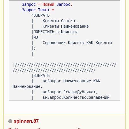
Запрос
=
Новый
Запрос
;
Запрос
.
Текст
=
        "ВЫБРАТЬ

        |    Клиенты.Ссылка,

        |    Клиенты.Наименование

        |ПОМЕСТИТЬ втКлиенты

        |ИЗ

        |    Справочник.Клиенты КАК Клиенты

        |;

        |

|////////////////////////////////////////////
////////////////////////////////////

        |ВЫБРАТЬ

        |    внЗапрос.Наименование КАК 
Наименование,

        |    внЗапрос.СсылкаДубликат,

        |    внЗапрос.КоличествоСовпадений 
КАК КоличествоСовпадений

        |ИЗ

        |    (ВЫБРАТЬ

        |        втКлиенты.Наименование КАК 
spinnen.87
Наименование,
